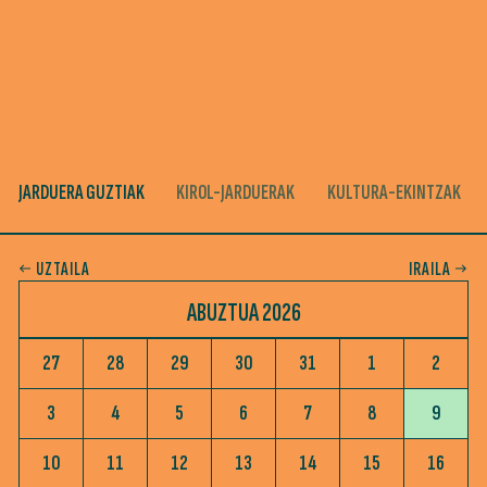
JARDUERA GUZTIAK
KIROL-JARDUERAK
KULTURA-EKINTZAK
UZTAILA
IRAILA
ABUZTUA 2026
27
28
29
30
31
1
2
3
4
5
6
7
8
9
10
11
12
13
14
15
16