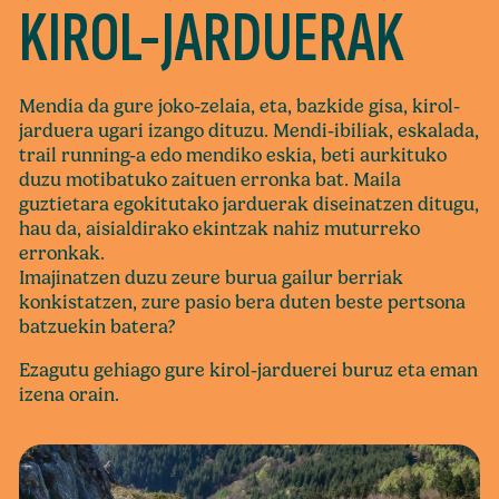
KIROL-JARDUERAK
Mendia da gure joko-zelaia, eta, bazkide gisa, kirol-
jarduera ugari izango dituzu. Mendi-ibiliak, eskalada,
trail running-a edo mendiko eskia, beti aurkituko
duzu motibatuko zaituen erronka bat. Maila
guztietara egokitutako jarduerak diseinatzen ditugu,
hau da, aisialdirako ekintzak nahiz muturreko
erronkak.
Imajinatzen duzu zeure burua gailur berriak
konkistatzen, zure pasio bera duten beste pertsona
batzuekin batera?
Ezagutu gehiago gure kirol-jarduerei buruz eta eman
izena orain.