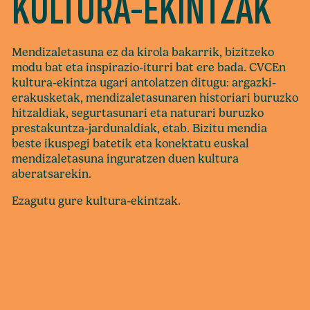
KULTURA-EKINTZAK
Mendizaletasuna ez da kirola bakarrik, bizitzeko
modu bat eta inspirazio-iturri bat ere bada. CVCEn
kultura-ekintza ugari antolatzen ditugu: argazki-
erakusketak, mendizaletasunaren historiari buruzko
hitzaldiak, segurtasunari eta naturari buruzko
prestakuntza-jardunaldiak, etab. Bizitu mendia
beste ikuspegi batetik eta konektatu euskal
mendizaletasuna inguratzen duen kultura
aberatsarekin.
Ezagutu gure kultura-ekintzak.