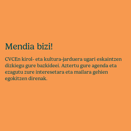
Mendia bizi!
CVCEn kirol- eta kultura-jarduera ugari eskaintzen
dizkiegu gure bazkideei. Aztertu gure agenda eta
ezagutu zure interesetara eta mailara gehien
egokitzen direnak.