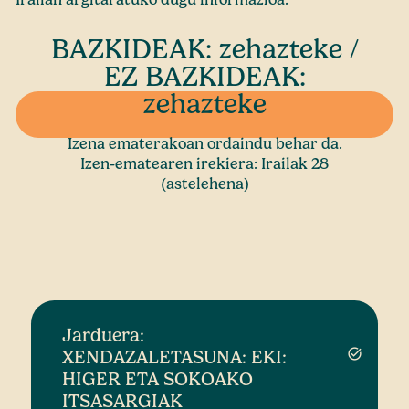
BAZKIDEAK: zehazteke /
EZ BAZKIDEAK:
zehazteke
Izena ematerakoan ordaindu behar da.
Izen-ematearen irekiera: Irailak 28
(astelehena)
Jarduera:
XENDAZALETASUNA: EKI:
task_alt
HIGER ETA SOKOAKO
ITSASARGIAK