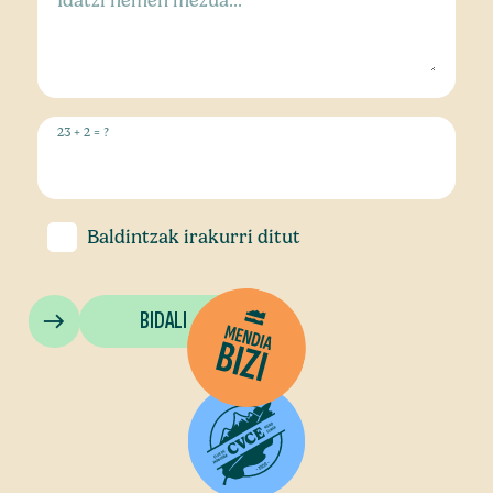
23 + 2 = ?
Baldintzak
irakurri ditut
BIDALI