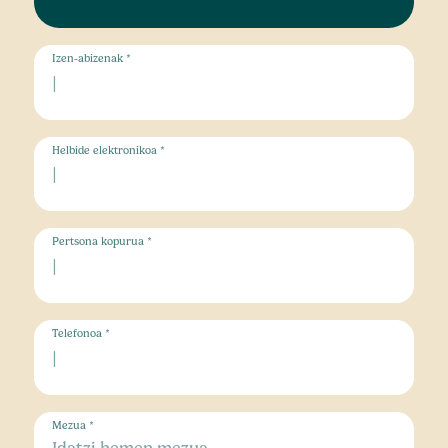
Izen-abizenak *
Helbide elektronikoa *
Pertsona kopurua *
Telefonoa *
Mezua *