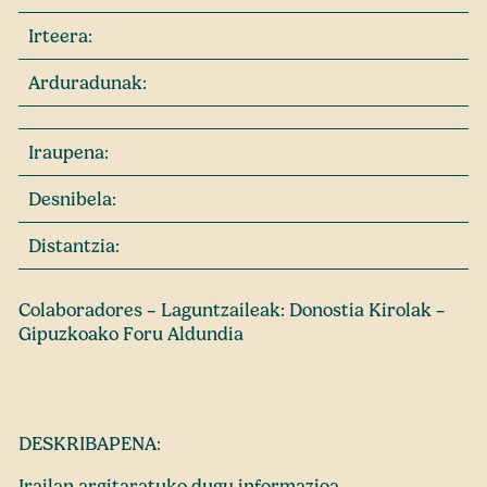
Irteera:
Arduradunak:
Iraupena:
Desnibela:
Distantzia:
Colaboradores – Laguntzaileak: Donostia Kirolak –
Gipuzkoako Foru Aldundia
DESKRIBAPENA:
Irailan argitaratuko dugu informazioa.