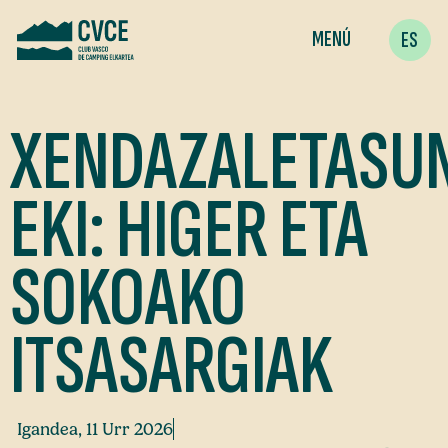
MENÚ
ES
XENDAZALETASU
EKI: HIGER ETA
SOKOAKO
ITSASARGIAK
Igandea, 11 Urr 2026