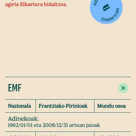
agiria Elkartera bidaltzea.
EMF
Nazionala
Frantziako Pirinioak
Mundu osoa
Adinekoak:
1962/01/01 eta 2008/12/31 artean jaioak