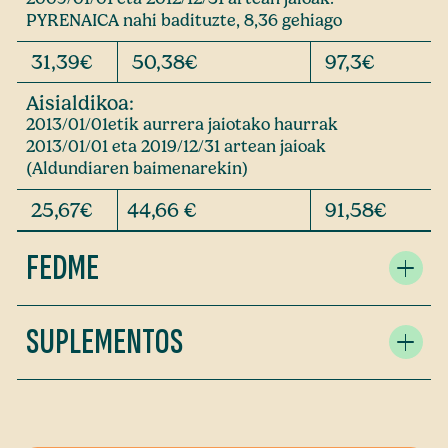
PYRENAICA nahi badituzte, 8,36 gehiago
31,39€
50,38€
97,3€
Aisialdikoa:
2013/01/01etik aurrera jaiotako haurrak
2013/01/01 eta 2019/12/31 artean jaioak
(Aldundiaren baimenarekin)
25,67€
44,66 €
91,58€
FEDME
SUPLEMENTOS