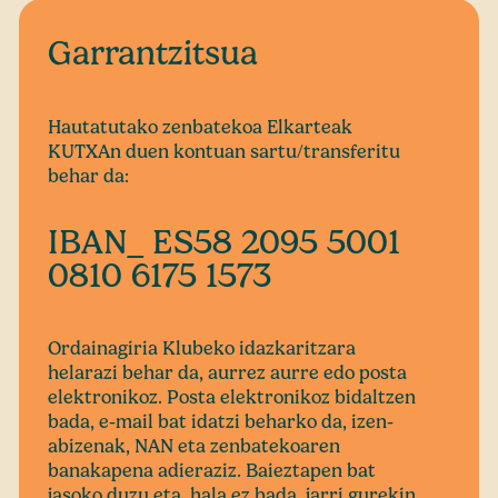
Garrantzitsua
Hautatutako zenbatekoa Elkarteak
KUTXAn duen kontuan sartu/transferitu
behar da:
IBAN_ ES58 2095 5001
0810 6175 1573
Ordainagiria Klubeko idazkaritzara
helarazi behar da, aurrez aurre edo posta
elektronikoz. Posta elektronikoz bidaltzen
bada, e-mail bat idatzi beharko da, izen-
abizenak, NAN eta zenbatekoaren
banakapena adieraziz. Baieztapen bat
jasoko duzu eta, hala ez bada, jarri gurekin