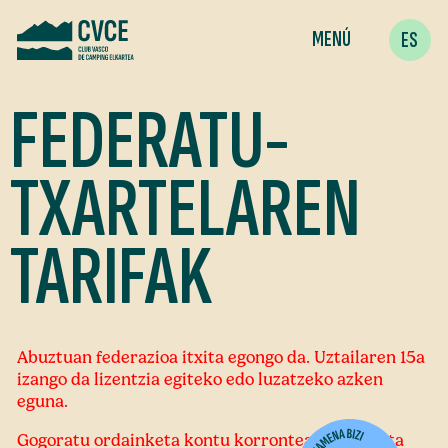
MENÚ
ES
FEDERATU-
TXARTELAREN
TARIFAK
Abuztuan federazioa itxita egongo da. Uztailaren 15a
izango da lizentzia egiteko edo luzatzeko azken
eguna.
Gogoratu ordainketa kontu korrontean egitea eta