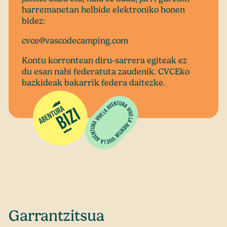
harremanetan helbide elektroniko honen
bidez:
cvce@vascodecamping.com
Kontu korrontean diru-sarrera egiteak ez
du esan nahi federatuta zaudenik. CVCEko
bazkideak bakarrik federa daitezke.
Garrantzitsua