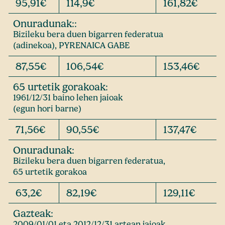
95,91€
114,9€
161,82€
Onuradunak::
Bizileku bera duen bigarren federatua
(adinekoa), PYRENAICA GABE
87,55€
106,54€
153,46€
65 urtetik gorakoak:
1961/12/31 baino lehen jaioak
(egun hori barne)
71,56€
90,55€
137,47€
Onuradunak:
Bizileku bera duen bigarren federatua,
65 urtetik gorakoa
63,2€
82,19€
129,11€
Gazteak:
2009/01/01 eta 2012/12/31 artean jaioak.