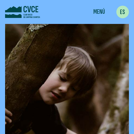
MENÚ
ES