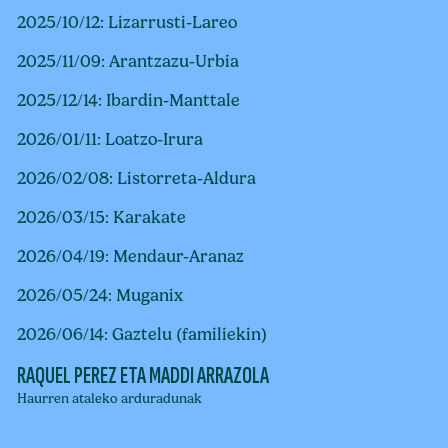
2025/10/12: Lizarrusti-Lareo
2025/11/09: Arantzazu-Urbia
2025/12/14: Ibardin-Manttale
2026/01/11: Loatzo-Irura
2026/02/08: Listorreta-Aldura
2026/03/15: Karakate
2026/04/19: Mendaur-Aranaz
2026/05/24: Muganix
2026/06/14: Gaztelu (familiekin)
RAQUEL PEREZ ETA MADDI ARRAZOLA
Haurren ataleko arduradunak