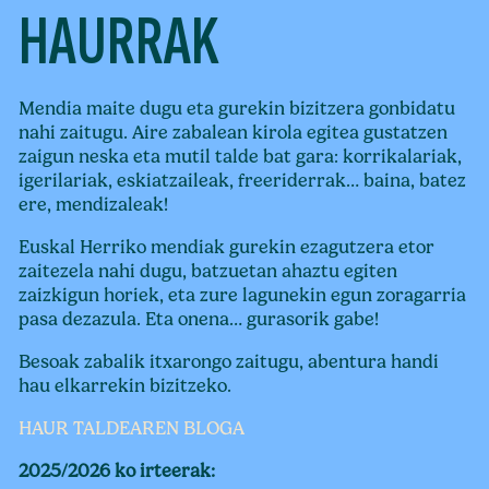
HAURRAK
Mendia maite dugu eta gurekin bizitzera gonbidatu
nahi zaitugu. Aire zabalean kirola egitea gustatzen
zaigun neska eta mutil talde bat gara: korrikalariak,
igerilariak, eskiatzaileak, freeriderrak… baina, batez
ere, mendizaleak!
Euskal Herriko mendiak gurekin ezagutzera etor
zaitezela nahi dugu, batzuetan ahaztu egiten
zaizkigun horiek, eta zure lagunekin egun zoragarria
pasa dezazula. Eta onena… gurasorik gabe!
Besoak zabalik itxarongo zaitugu, abentura handi
hau elkarrekin bizitzeko.
HAUR TALDEAREN BLOGA
2025/2026 ko irteerak: