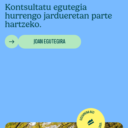
Kontsultatu egutegia
hurrengo jardueretan parte
hartzeko.
JOAN EGUTEGIRA