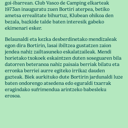
goi-ibarrean. Club Vasco de Camping elkarteak
1973an inauguratu zuen Bortiri aterpea, betiko
ametsa errealitate bihurtuz, Klubean ohikoa den
bezala, bazkide talde baten interesik gabeko
ekimenari esker.
Belaunaldi eta kezka desberdinetako mendizaleak
egon dira Bortirin, lasai ibiltzea gustatzen zaion
jendea nahiz zailtasuneko eskalatzaileak. Mendi
horietako txokoek eskaintzen duten soseguaren bila
datorren beteranoa nahiz paisaia berriak bilatu eta
erronka berriei aurre egiteko irrikaz dauden
gazteak. Biek aurkituko dute Bortirin jardunaldi luze
baten ondorengo atsedena edo eguraldi txarrak
eragindako sufrimendua arintzeko babesleku
erosoa.