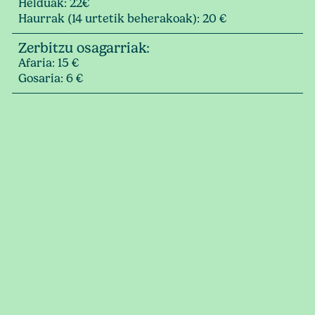
Helduak: 22€
Haurrak (14 urtetik beherakoak): 20 €
Zerbitzu osagarriak:
Afaria: 15 €
Gosaria: 6 €