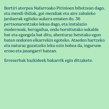
Bortiri aterpea Nafarroako Pirinioen bihotzean dago,
eta mendi-ibiliak, goi-mendiak eta aire zabaleko
jarduerak egiteko aukera ematen du. 36
pertsonarentzako lekua dago, eta instalazio
modernoak, berogailua, ondo hornitutako sukalde
bat eta egongela bat ditu, abenturaz betetako egun
baten ondoren elkarrekin egoteko. Atseden hartzeko
eta naturaz gozatzeko leku ezin hobea da, ingurune
eroso eta jasangarri batean.
Erreserbak bazkideek bakarrik egin ditzakete.