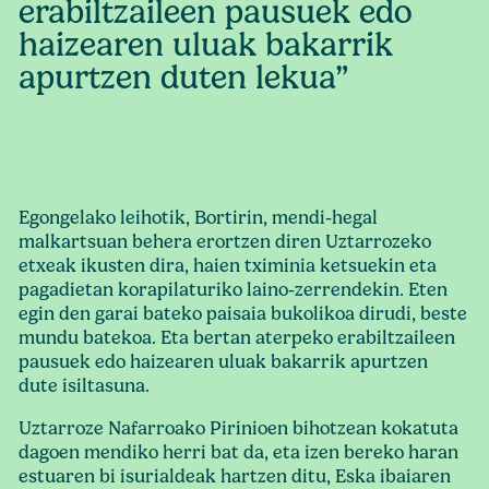
erabiltzaileen pausuek edo
haizearen uluak bakarrik
apurtzen duten lekua”
Egongelako leihotik, Bortirin, mendi-hegal
malkartsuan behera erortzen diren Uztarrozeko
etxeak ikusten dira, haien tximinia ketsuekin eta
pagadietan korapilaturiko laino-zerrendekin. Eten
egin den garai bateko paisaia bukolikoa dirudi, beste
mundu batekoa. Eta bertan aterpeko erabiltzaileen
pausuek edo haizearen uluak bakarrik apurtzen
dute isiltasuna.
Uztarroze Nafarroako Pirinioen bihotzean kokatuta
dagoen mendiko herri bat da, eta izen bereko haran
estuaren bi isurialdeak hartzen ditu, Eska ibaiaren