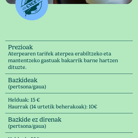
Prezioak
Aterpearen tarifek aterpea erabiltzeko eta
mantentzeko gastuak bakarrik barne hartzen
dituzte.
Bazkideak
(pertsona/gaua)
Helduak: 15 €
Haurrak (14 urtetik beherakoak): 10€
Bazkide ez direnak
(pertsona/gaua)