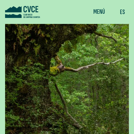
MENÚ
ES