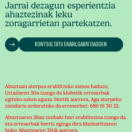
Jarrai dezagun esperientzia
ahaztezinak leku
zoragarrietan partekatzen.
KONTSULTATU ERABILGARRI DAGOEN
Abuztuan aterpea erabiltzeko asmoa baduzu,
Uztailaren 30a izango da klubetik erreserbak
egiteko azken eguna. Hortik aurrera, Aga aterpeko
zaindaria arduratuko da erreserbez: 686 16 30 22.
Abuztuaren 29an zenbaki hori erabiltezina izango da
eta erreserbak berriz egingo dira Idazkaritzaren
bidez Abuztuaren 31tik aurrera.