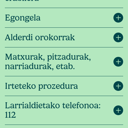
Egongela
Alderdi orokorrak
Matxurak, pitzadurak,
narriadurak, etab.
Irteteko prozedura
Larrialdietako telefonoa:
112