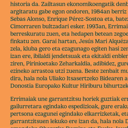
historia da. Zailtasun ekonomikoengatik den
argitaratu gabe egon ondoren, 1984an berriz 
Sebas Alonso, Enrique Pérez-Sostoa eta, bate
Cimorraren bultzadari esker. 1993an, Errima
berreskuratu zuen, eta hedapen betean zegoe
finkatu zen. Garai hartan, Jesús Mari Alquéz
zela, kluba gero eta ezagunago egiten hasi ze
izan ere, ibilaldi jendetsuak eta ekitaldi enb
ziren, Pirinioetako Zeharkaldia, adibidez, gur
ezineko arrastoa utzi zuena. Beste zenbait 
dira, hala nola Uliako Itsasertzeko Bidearen 
Donostia Europako Kultur Hiriburu bihurtzeko
Errimaiak une garrantzitsu horiek guztiak err
gailurretara egindako espedizioak, gure era
pertsona ezagunei egindako elkarrizketak, et
garrantzitsuen lekuko ere izan da, hala nola