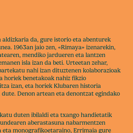
aldizkaria da, gure istorio eta abenturek
unea. 1963an jaio zen, «Rimaya» izenarekin,
tearen, mendiko jardueren eta lantzen
manen isla izan da beti. Urteetan zehar,
artekatu nahi izan dituztenen kolaborazioak
a horiek benetakoak nahiz fikzio
tza izan, eta horiek Klubaren historia
 dute. Denon artean eta denontzat egindako
katu duten ibilaldi eta txango handietatik
akundearen aberastasuna nabarmentzen
a eta monografikoetaraino, Errimaia gure