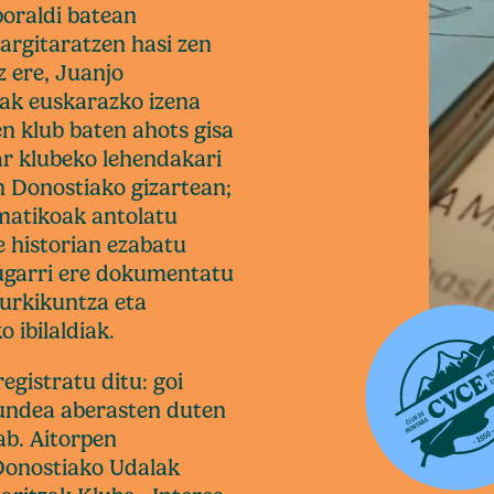
boraldi batean
argitaratzen hasi zen
z ere, Juanjo
iak euskarazko izena
n klub baten ahots gisa
ar klubeko lehendakari
n Donostiako gizartean;
lematikoak antolatu
e historian ezabatu
mugarri ere dokumentatu
aurkikuntza eta
 ibilaldiak.
egistratu ditu: goi
kundea aberasten duten
ab. Aitorpen
 Donostiako Udalak