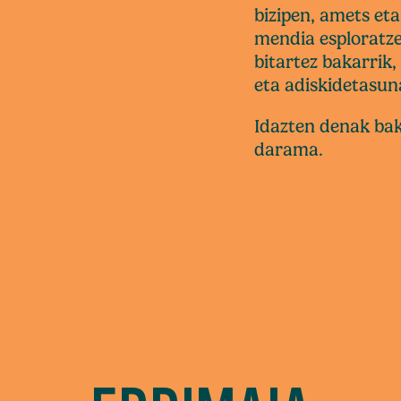
bizipen, amets et
mendia esploratze
bitartez bakarrik,
eta adiskidetasuna
Idazten denak bak
darama.