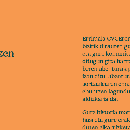
Errimaia CVCEren 
bizirik dirauten g
zen
eta gure komunita
ditugun giza harre
beren abenturak p
izan ditu, abentur
sortzailearen emai
ehuntzen lagundu
aldizkaria da.
Gure historia mar
hasi eta gure er
duten elkarrizket