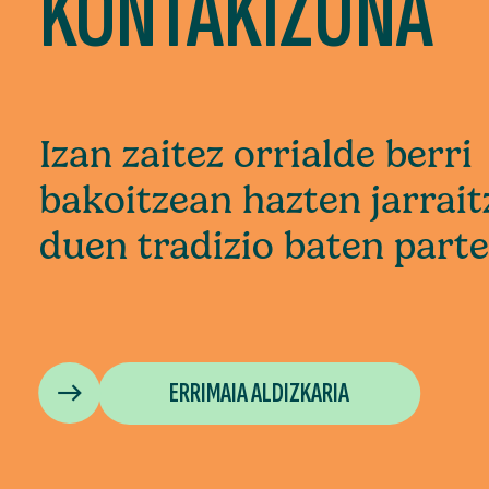
KONTAKIZUNA
Izan zaitez orrialde berri
bakoitzean hazten jarrait
duen tradizio baten parte
ERRIMAIA ALDIZKARIA