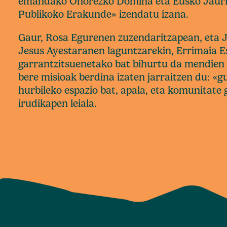
emandako Ohorezko Domina eta Eusko Jaurla
Publikoko Erakunde» izendatu izana.
Gaur, Rosa Egurenen zuzendaritzapean, eta J
Jesus Ayestaranen laguntzarekin, Errimaia E
garrantzitsuenetako bat bihurtu da mendien 
bere misioak berdina izaten jarraitzen du: «gu
hurbileko espazio bat, apala, eta komunitate
irudikapen leiala.