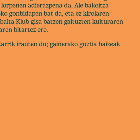
a lorpenen adierazpena da. Ale bakoitza
ko gonbidapen bat da, eta ez kirolaren
 baita Klub gisa batzen gaituzten kulturaren
ren bitartez ere.
arrik irauten du; gainerako guztia haizeak