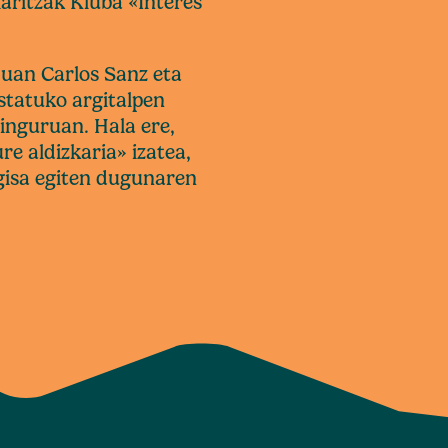
ritzak Kluba «Interes
uan Carlos Sanz eta
statuko argitalpen
inguruan. Hala ere,
re aldizkaria» izatea,
 gisa egiten dugunaren