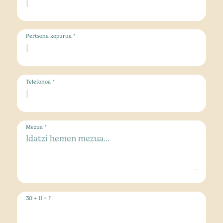
Pertsona kopurua *
Telefonoa *
Mezua *
30 + 11 = ?