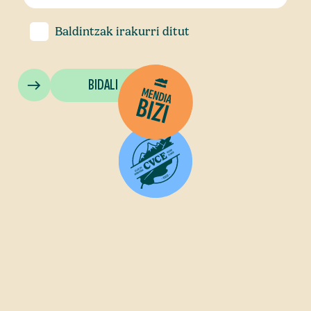
Baldintzak
irakurri ditut
BIDALI