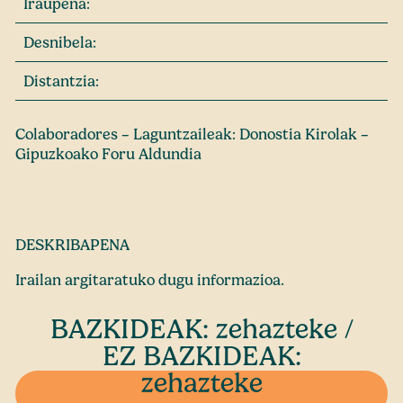
Iraupena:
Desnibela:
Distantzia:
Colaboradores – Laguntzaileak: Donostia Kirolak –
Gipuzkoako Foru Aldundia
DESKRIBAPENA
Irailan argitaratuko dugu informazioa.
BAZKIDEAK: zehazteke /
EZ BAZKIDEAK:
zehazteke