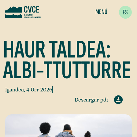
MENÚ
ES
HAUR TALDEA:
ALBI-TTUTTURRE
Igandea, 4 Urr 2026
Descargar pdf