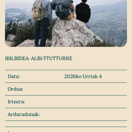
IBILBIDEA: ALBI-TTUTTURRE
Data:
2026ko Urriak 4
Ordua:
Irteera:
Arduradunak: