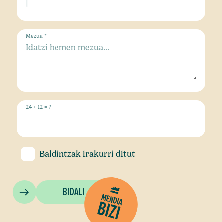
Mezua *
24 + 12 = ?
Baldintzak
irakurri ditut
BIDALI