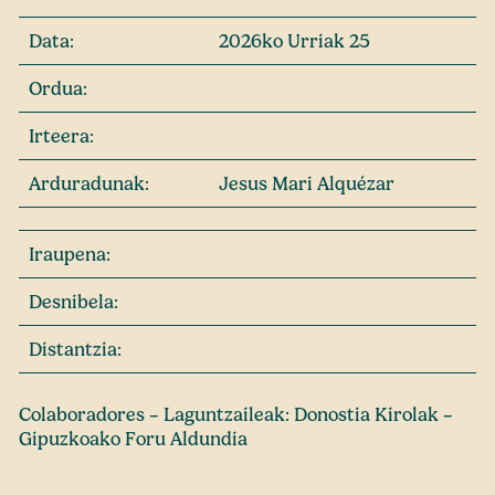
Data:
2026ko Urriak 25
Ordua:
Irteera:
Arduradunak:
Jesus Mari Alquézar
Iraupena:
Desnibela:
Distantzia:
Colaboradores – Laguntzaileak: Donostia Kirolak –
Gipuzkoako Foru Aldundia