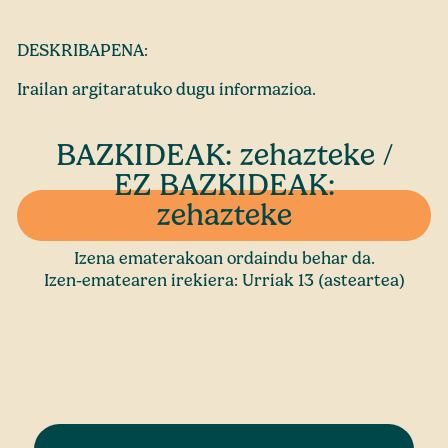
DESKRIBAPENA:
Irailan argitaratuko dugu informazioa.
BAZKIDEAK: zehazteke /
EZ BAZKIDEAK:
zehazteke
Izena ematerakoan ordaindu behar da.
Izen-ematearen irekiera: Urriak 13 (asteartea)