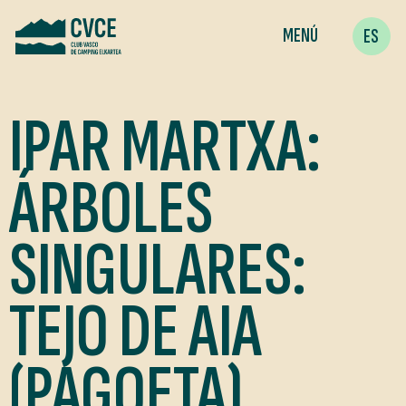
MENÚ
ES
IPAR MARTXA:
ÁRBOLES
SINGULARES:
TEJO DE AIA
(PAGOETA)