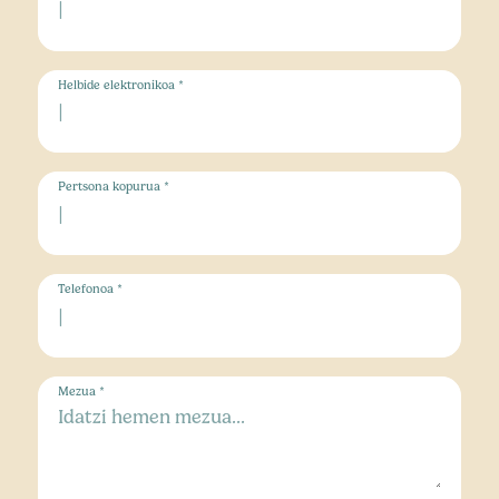
Helbide elektronikoa *
Pertsona kopurua *
Telefonoa *
Mezua *