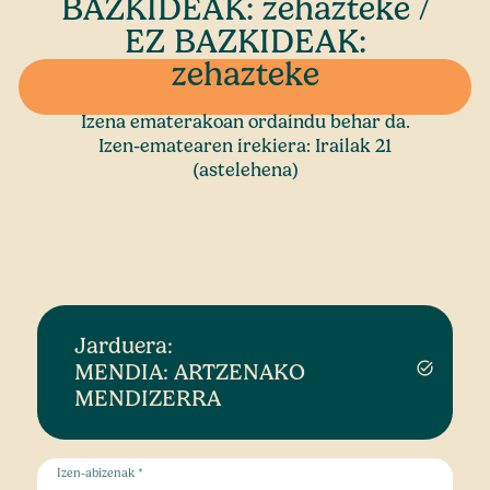
BAZKIDEAK: zehazteke /
EZ BAZKIDEAK:
zehazteke
Izena ematerakoan ordaindu behar da.
Izen-ematearen irekiera: Irailak 21
(astelehena)
Jarduera:
MENDIA: ARTZENAKO
task_alt
MENDIZERRA
Izen-abizenak *