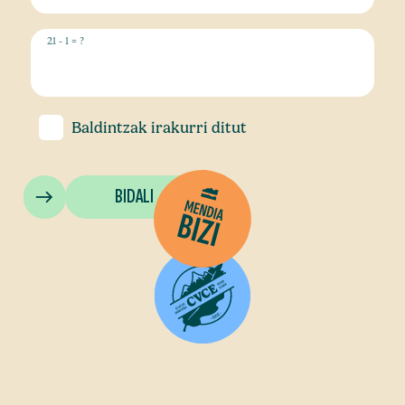
21 - 1 = ?
Baldintzak
irakurri ditut
BIDALI