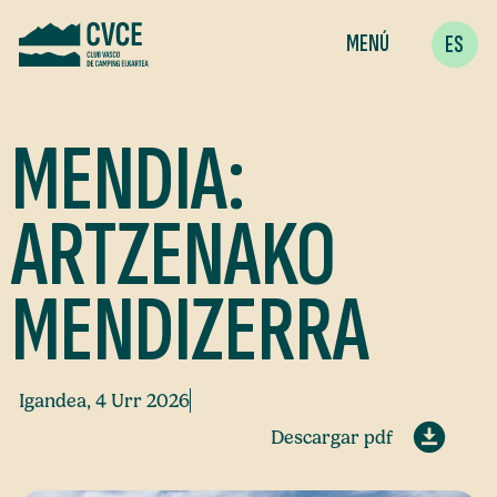
MENÚ
ES
MENDIA:
ARTZENAKO
MENDIZERRA
Igandea, 4 Urr 2026
Descargar pdf