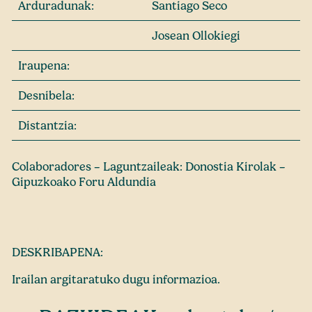
Arduradunak:
Santiago Seco
Josean Ollokiegi
Iraupena:
Desnibela:
Distantzia:
Colaboradores – Laguntzaileak: Donostia Kirolak –
Gipuzkoako Foru Aldundia
DESKRIBAPENA:
Irailan argitaratuko dugu informazioa.