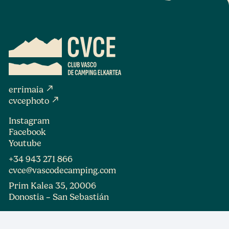
north_east
errimaia
north_east
cvcephoto
Instagram
Facebook
Youtube
+34 943 271 866
cvce@vascodecamping.com
Prim Kalea 35, 20006
Donostia – San Sebastián
¡Apúntate a nuestra Newsletter!