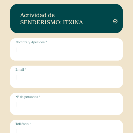
Actividad de
SENDERISMO: ITXINA
task_alt
Nombre y Apellidos *
Email *
Nº de personas *
Teléfono *