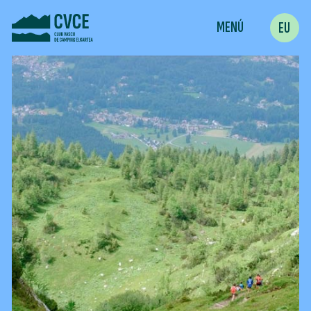
MENÚ
EU