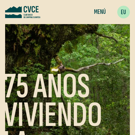
MENÚ
EU
75 AÑOS
VIVIENDO