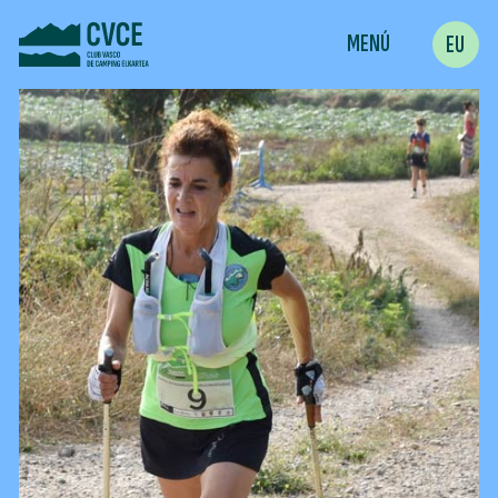
MENÚ
EU