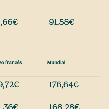
,66€
91,58€
eo francés
Mundial
9,72€
176,64€
1,36€
168,28€