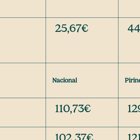
25,67€
44
Nacional
Pirin
110,73€
12
102,37€
12