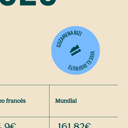
eo francés
Mundial
4,9€
161,82€