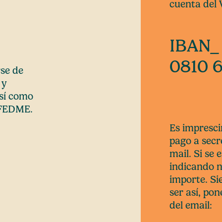
cuenta del
IBAN_
0810 6
rse de
 y
así como
a FEDME.
Es imprescin
pago a secr
mail. Si se
indicando n
importe. S
ser así, po
del email: