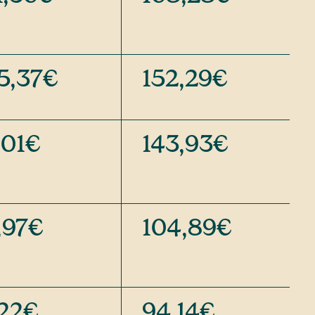
5,37€
152,29€
,01€
143,93€
,97€
104,89€
,22€
94,14€