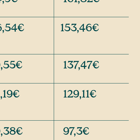
6,54€
153,46€
,55€
137,47€
,19€
129,11€
,38€
97,3€