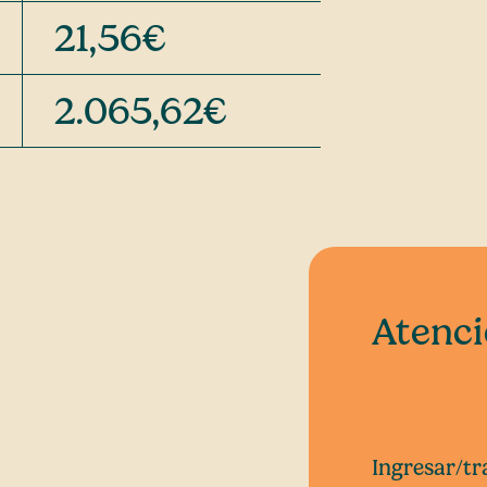
21,56€
2.065,62€
Atenc
Ingresar/tr