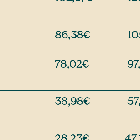
86,38€
10
78,02€
97
38,98€
57
28,23€
47