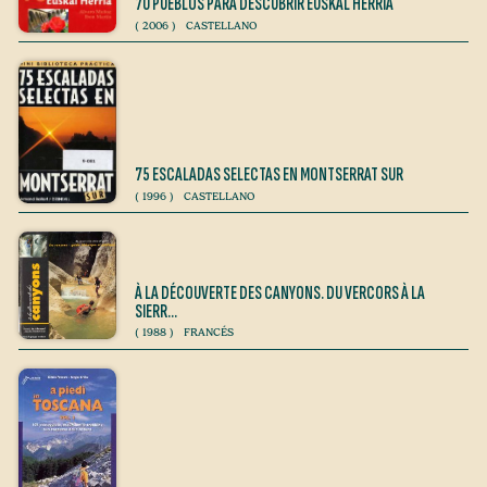
70 PUEBLOS PARA DESCUBRIR EUSKAL HERRIA
(
2006
)
CASTELLANO
75 ESCALADAS SELECTAS EN MONTSERRAT SUR
(
1996
)
CASTELLANO
À LA DÉCOUVERTE DES CANYONS. DU VERCORS À LA
SIERR…
(
1988
)
FRANCÉS