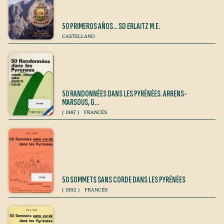
50 PRIMEROS AÑOS… SD ERLAITZ M.E.
CASTELLANO
50 RANDONNÉES DANS LES PYRÉNÉES. ARRENS-
MARSOUS, G…
(
1987
)
FRANCÉS
50 SOMMETS SANS CORDE DANS LES PYRÉNÉES
(
1992
)
FRANCÉS