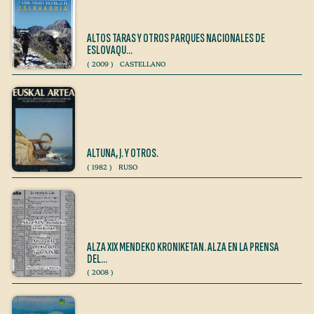
ALTOS TARAS Y OTROS PARQUES NACIONALES DE
ESLOVAQU…
(
2009
)
CASTELLANO
ALTUNA, J. Y OTROS.
(
1982
)
RUSO
ALZA XIX MENDEKO KRONIKETAN. ALZA EN LA PRENSA
DEL…
(
2008
)