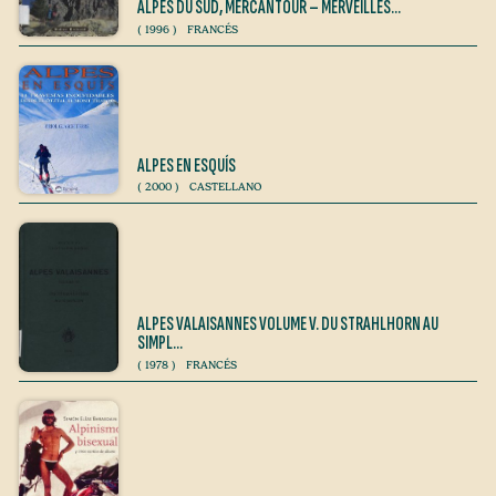
ALPES DU SUD, MERCANTOUR – MERVEILLES…
(
1996
)
FRANCÉS
ALPES EN ESQUÍS
(
2000
)
CASTELLANO
ALPES VALAISANNES VOLUME V. DU STRAHLHORN AU
SIMPL…
(
1978
)
FRANCÉS