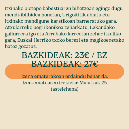
Itxinako biotopo babestuaren bihotzean egingo dugu
mendi-ibilbidea honetan, Urigoititik abiatu eta
Itxinako mendigune karstikoan barneratuko gara.
Atxularreko begi ikonikoa zeharkatu, Lekandako
gailurrera igo eta Arrabako larreetan zehar itzuliko
gara, Euskal Herriko txoko berezi eta magikoenetako
batez gozatuz.
BAZKIDEAK: 23€ / EZ
BAZKIDEAK: 27€
Izena ematerakoan ordaindu behar da.
Izen-ematearen irekiera: Maiatzak 25
(astelehena)