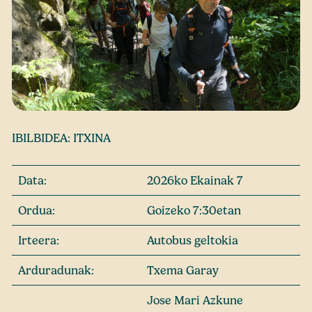
IBILBIDEA: ITXINA
Data:
2026ko Ekainak 7
Ordua:
Goizeko 7:30etan
Irteera:
Autobus geltokia
Arduradunak:
Txema Garay
Jose Mari Azkune