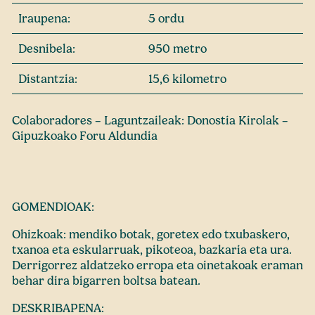
Iraupena:
5 ordu
Desnibela:
950 metro
Distantzia:
15,6 kilometro
Colaboradores – Laguntzaileak: Donostia Kirolak –
Gipuzkoako Foru Aldundia
GOMENDIOAK:
Ohizkoak: mendiko botak, goretex edo txubaskero,
txanoa eta eskularruak, pikoteoa, bazkaria eta ura.
Derrigorrez aldatzeko erropa eta oinetakoak eraman
behar dira bigarren boltsa batean.
DESKRIBAPENA: