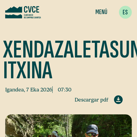
MENÚ
ES
XENDAZALETASU
ITXINA
Igandea, 7 Eka 2026
07:30
Descargar pdf