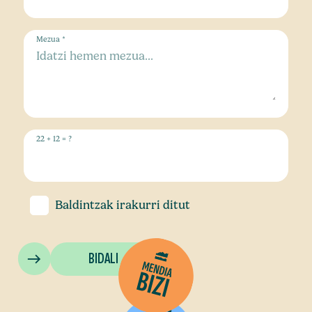
Mezua *
22 + 12 = ?
Baldintzak
irakurri ditut
BIDALI