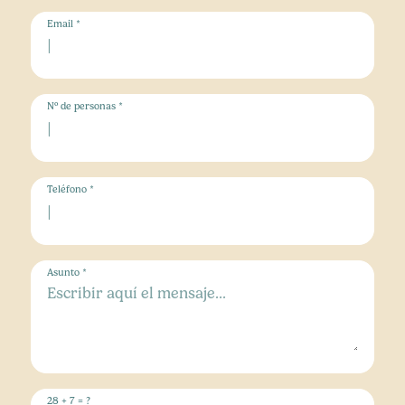
Email *
Nº de personas *
Teléfono *
Asunto *
28 + 7 = ?