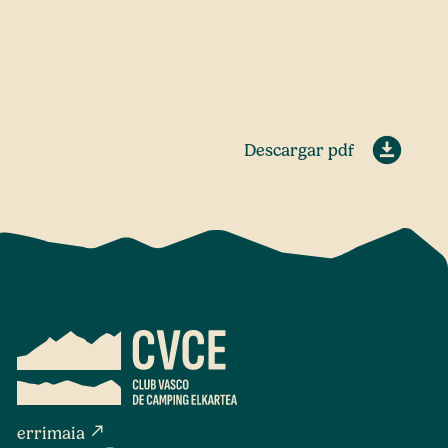
Descargar pdf
north_east
errimaia