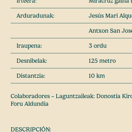
Irteera:
Miracruz gaina 
Arduradunak:
Jesús Mari Alqu
Antxon San Jos
Iraupena:
3 ordu
Desnibelak:
125 metro
Distantzia:
10 km
Colaboradores – Laguntzaileak: Donostia Kir
Foru Aldundia
DESCRIPCIÓN: