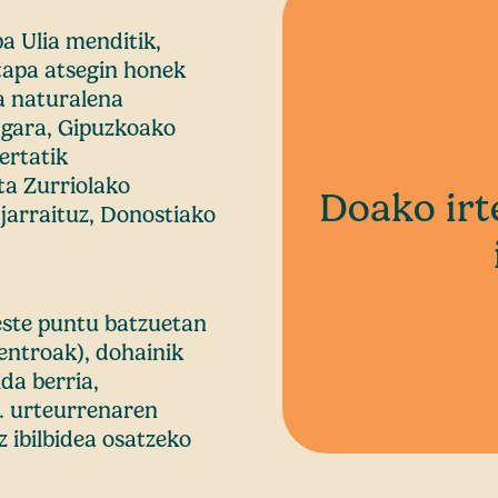
a Ulia menditik,
tapa atsegin honek
a naturalena
 gara, Gipuzkoako
ertatik
ta Zurriolako
Doako irt
 jarraituz, Donostiako
este puntu batzuetan
entroak), dohainik
ida berria,
. urteurrenaren
z ibilbidea osatzeko