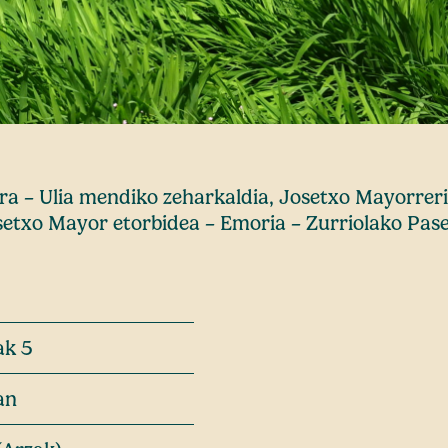
a – Ulia mendiko zeharkaldia, Josetxo Mayorreri 
osetxo Mayor etorbidea – Emoria – Zurriolako Pas
ak 5
an