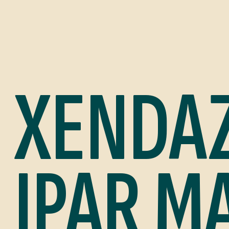
XENDA
IPAR M