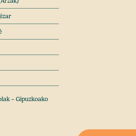
(Arzak)
ézar
é
olak – Gipuzkoako