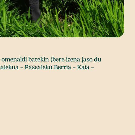
omenaldi batekin (bere izena jaso du
ealekua – Pasealeku Berria – Kaia –