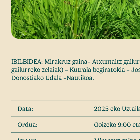
IBILBIDEA: Mirakruz gaina– Atxumaitz gailurr
gailurreko zelaiak) – Kutraia begiratokia – J
Donostiako Udala –Nautikoa.
Data:
2025 eko Uztail
Ordua:
Goizeko 9:00 et