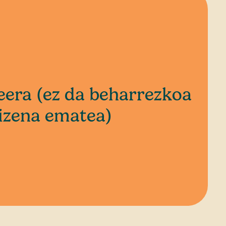
eera (ez da beharrezkoa
izena ematea)