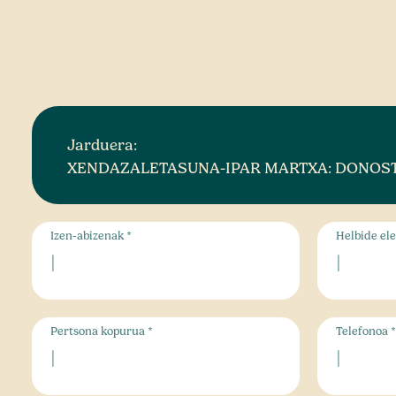
Jarduera:
XENDAZALETASUNA-IPAR MARTXA: DONOST
Izen-abizenak *
Helbide ele
Pertsona kopurua *
Telefonoa *