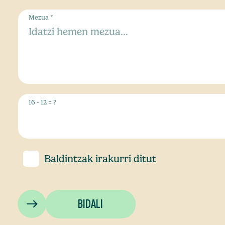
Mezua *
16 - 12 = ?
Baldintzak
irakurri ditut
BIDALI