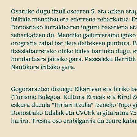
Osatuko dugu itzuli osoaren 5. eta azken etap
ibilbide menditsu eta ederrena zeharkatuz. E
Donostiako lurraldearen inguru basatiena et
zeharkatzen du. Mendiko gailurreraino igoko
orografia zabal bat ikus daitekeen puntura. B
itsaslabarretako ohiko bidea hartuko dugu, e
hondartzara jaitsiko gara. Pasealeku Berritik
Nautikora iritsiko gara.
Gogorarazten dizuegu Elkartean eta hiriko b
(Turismo Bulegoa, Kultura Etxeak eta Kirol Z
eskura duzula “Hiriari Itzulia” izeneko Topo g
Donostiako Udalak eta CVCEk argitaratua 75
harira. Tresna oso erabilgarria da zeure kabu