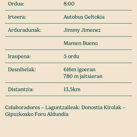
Ordua:
8:00
Irteera:
Autobus Geltokia
Arduradunak:
Jimmy Jimenez
Mamen Bueno
Iraupena:
5 ordu
Desnibelak:
616m igoeran
780 m jaitsieran
Distantzia:
13,5km
Colaboradores – Laguntzaileak: Donostia Kirolak –
Gipuzkoako Foru Aldundia