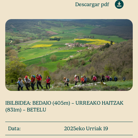
Descargar pdf
IBILBIDEA: BEDAIO (405m) – URREAKO HAITZAK
(831m) – BETELU
Data:
2025eko Urriak 19