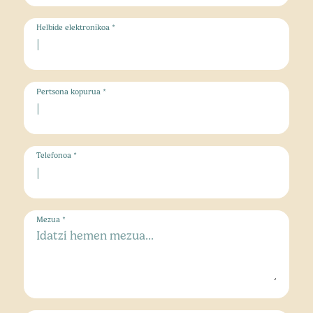
Helbide elektronikoa *
Pertsona kopurua *
Telefonoa *
Mezua *