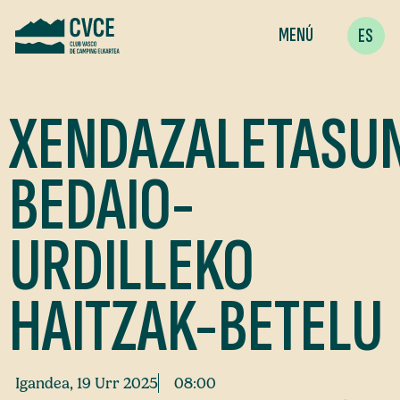
MENÚ
ES
XENDAZALETASU
BEDAIO-
URDILLEKO
HAITZAK-BETELU
Igandea, 19 Urr 2025
08:00