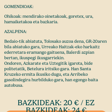
GOMENDIOAK:
Ohikoak: mendirako oinetakoak, goretex, ura,
hamaiketakoa eta bazkaria.
AZALPENA:
Bedaio-tik abiatuta, Tolosako auzoa dena, GR-20aren
bila abiatuko gara, Urreako Haitzak-eko harkaitz
ederretara eramango gaituena, Balerdi azpian
bertan, ikuspegi ikusgarriekin.
Ondoren, Azkarate eta Uztegitik igarota, bide
politetatik, Betelura iritsiko gara. Han Santa
Kruzeko ermita ikusiko dugu, eta Arribeko
gasolindegira hurbilduko gara, han egongo baita
autobusa.
BAZKIDEAK: 20 € / EZ
BAZKIDEAK: 24 €