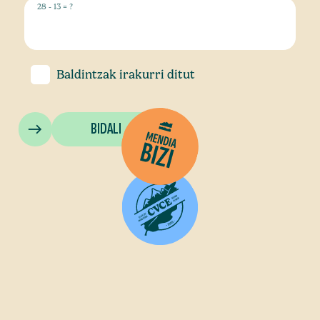
28 - 13 = ?
Baldintzak
irakurri ditut
BIDALI