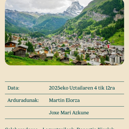
Data:
2025eko Uztailaren 4 tik 12ra
Arduradunak:
Martin Elorza
Joxe Mari Azkune