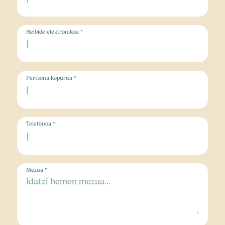
Helbide elektronikoa *
Pertsona kopurua *
Telefonoa *
Mezua *