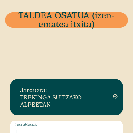
TALDEA OSATUA (izen-
ematea itxita)
Jarduera:
TREKINGA SUITZAKO
task_alt
ALPEETAN
Izen-abizenak *