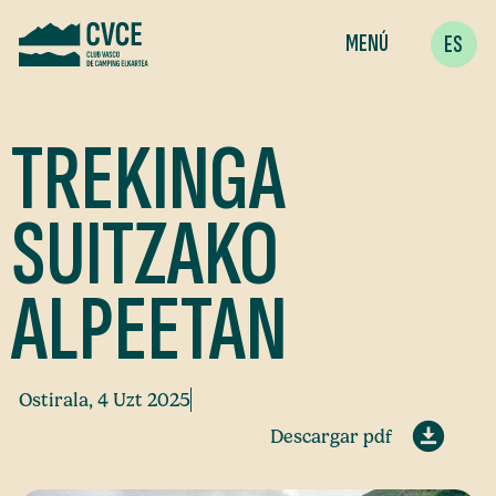
MENÚ
ES
TREKINGA
SUITZAKO
ALPEETAN
Ostirala, 4 Uzt 2025
Descargar pdf