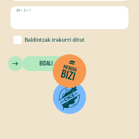
29 + 3 = ?
Baldintzak
irakurri ditut
BIDALI