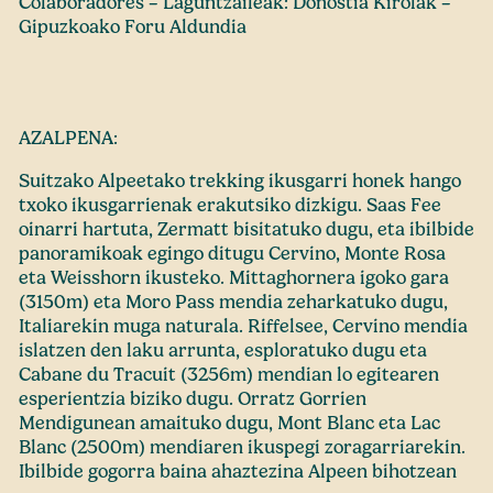
Colaboradores – Laguntzaileak: Donostia Kirolak –
Gipuzkoako Foru Aldundia
AZALPENA:
Suitzako Alpeetako trekking ikusgarri honek hango
txoko ikusgarrienak erakutsiko dizkigu. Saas Fee
oinarri hartuta, Zermatt bisitatuko dugu, eta ibilbide
panoramikoak egingo ditugu Cervino, Monte Rosa
eta Weisshorn ikusteko. Mittaghornera igoko gara
(3150m) eta Moro Pass mendia zeharkatuko dugu,
Italiarekin muga naturala. Riffelsee, Cervino mendia
islatzen den laku arrunta, esploratuko dugu eta
Cabane du Tracuit (3256m) mendian lo egitearen
esperientzia biziko dugu. Orratz Gorrien
Mendigunean amaituko dugu, Mont Blanc eta Lac
Blanc (2500m) mendiaren ikuspegi zoragarriarekin.
Ibilbide gogorra baina ahaztezina Alpeen bihotzean