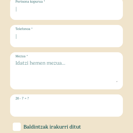
Pertsona kopurua *
Telefonoa *
Mezua *
26 - 7 = ?
Baldintzak
irakurri ditut