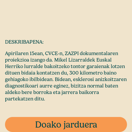
DESKRIBAPENA:
Apirilaren 15ean, CVCE-n, ZAZPI dokumentalaren
proiekzioa izango da. Mikel Lizarraldek Euskal
Herriko lurralde bakoitzeko tontor garaienak lotzen
dituen bidaia kontatzen du, 300 kilometro baino
gehiagoko ibilbidean. Bidean, esklerosi anizkoitzaren
diagnostikoari aurre eginez, bizitza normal baten
aldeko bere borroka eta jarrera baikorra
partekatzen ditu.
Doako jarduera