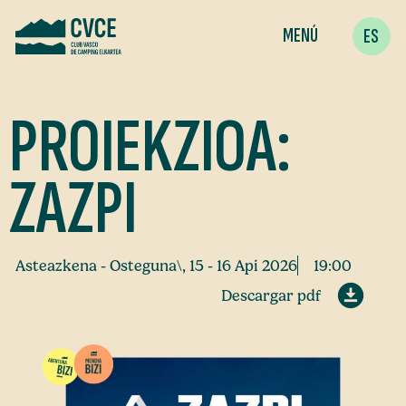
MENÚ
ES
PROIEKZIOA:
ZAZPI
Asteazkena - Osteguna\, 15 - 16 Api 2026
19:00
Descargar pdf