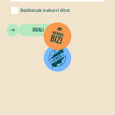
Baldintzak
irakurri ditut
BIDALI