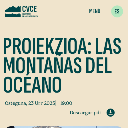
MENÚ
ES
PROIEKZIOA: LAS
MONTAÑAS DEL
OCÉANO
Osteguna, 23 Urr 2025
19:00
Descargar pdf