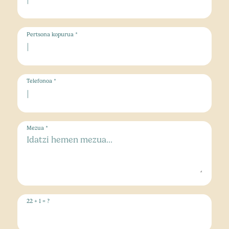
Pertsona kopurua *
Telefonoa *
Mezua *
22 + 1 = ?