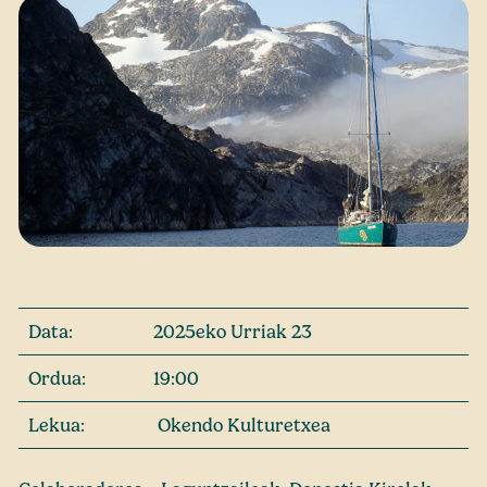
Data:
2025eko Urriak 23
Ordua:
19:00
Lekua:
Okendo Kulturetxea