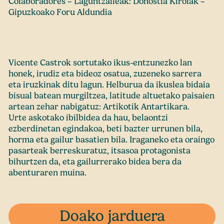
Colaboradores – Laguntzaileak: Donostia Kirolak –
Gipuzkoako Foru Aldundia
Vicente Castrok sortutako ikus-entzunezko lan
honek, irudiz eta bideoz osatua, zuzeneko sarrera
eta iruzkinak ditu lagun. Helburua da ikuslea bidaia
bisual batean murgiltzea, latitude altuetako paisaien
artean zehar nabigatuz: Artikotik Antartikara.
Urte askotako ibilbidea da hau, belaontzi
ezberdinetan egindakoa, beti bazter urrunen bila,
horma eta gailur basatien bila. Iraganeko eta oraingo
pasarteak berreskuratuz, itsasoa protagonista
bihurtzen da, eta gailurrerako bidea bera da
abenturaren muina.
Doako jarduera