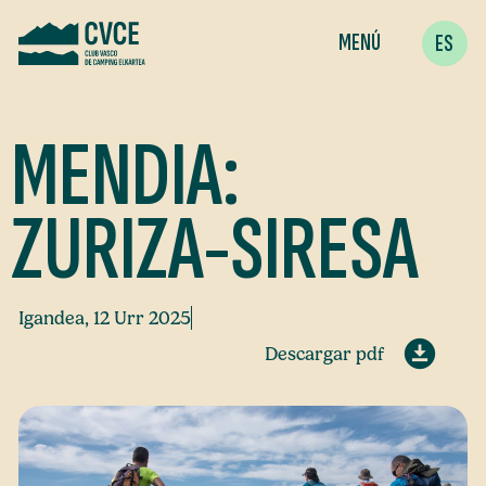
MENÚ
ES
MENDIA:
ZURIZA-SIRESA
Igandea, 12 Urr 2025
Descargar pdf