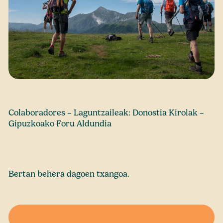
Colaboradores – Laguntzaileak: Donostia Kirolak –
Gipuzkoako Foru Aldundia
Bertan behera dagoen txangoa.