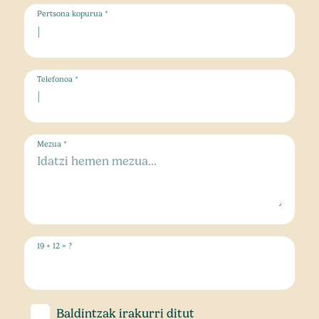
Pertsona kopurua *
Telefonoa *
Mezua *
19 + 12 = ?
Baldintzak
irakurri ditut