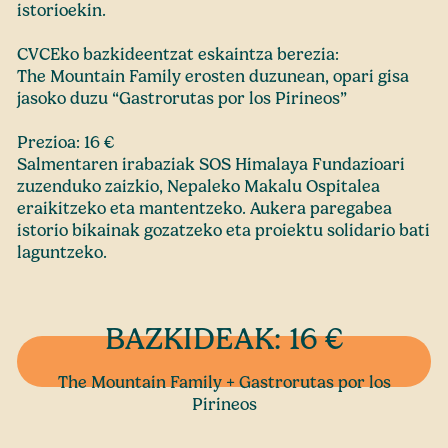
istorioekin.
CVCEko bazkideentzat eskaintza berezia:
The Mountain Family erosten duzunean, opari gisa
jasoko duzu “Gastrorutas por los Pirineos”
Prezioa: 16 €
Salmentaren irabaziak SOS Himalaya Fundazioari
zuzenduko zaizkio, Nepaleko Makalu Ospitalea
eraikitzeko eta mantentzeko. Aukera paregabea
istorio bikainak gozatzeko eta proiektu solidario bati
laguntzeko.
BAZKIDEAK: 16 €
The Mountain Family + Gastrorutas por los
Pirineos