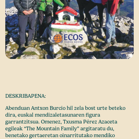
DESKRIBAPENA:
Abenduan Antxon Burcio hil zela bost urte beteko
dira, euskal mendizaletasunaren figura
garrantzitsua. Omenez, Txusma Pérez Azaceta
egileak “The Mountain Family” argitaratu du,
benetako gertaeretan oinarritutako mendiko