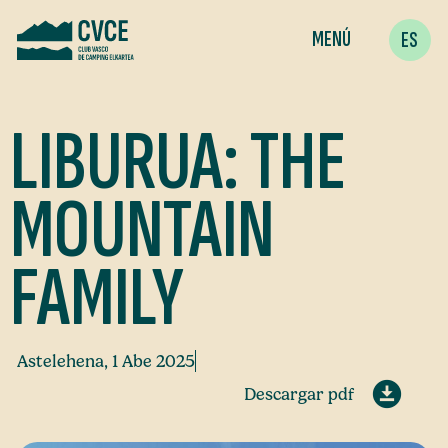
MENÚ
ES
LIBURUA: THE
MOUNTAIN
FAMILY
Astelehena, 1 Abe 2025
Descargar pdf