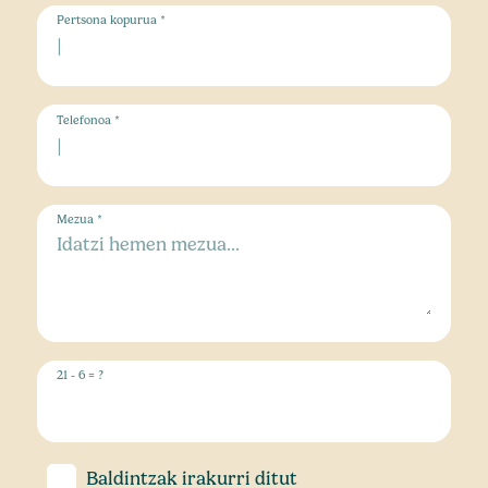
Pertsona kopurua *
Telefonoa *
Mezua *
21 - 6 = ?
Baldintzak
irakurri ditut