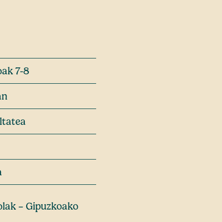
ak 7-8
an
ltatea
a
olak – Gipuzkoako