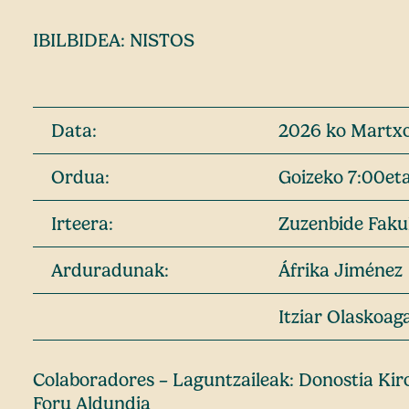
IBILBIDEA: NISTOS
Data:
2026 ko Martxo
Ordua:
Goizeko 7:00et
Irteera:
Zuzenbide Faku
Arduradunak:
Áfrika Jiménez
Itziar Olaskoag
Colaboradores – Laguntzaileak: Donostia Kir
Foru Aldundia