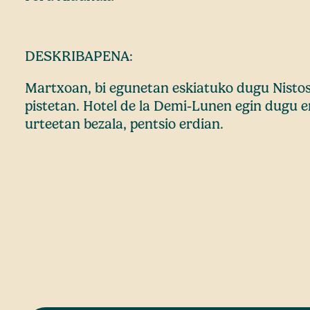
DESKRIBAPENA:
Martxoan, bi egunetan eskiatuko dugu Nisto
pistetan. Hotel de la Demi-Lunen egin dugu 
urteetan bezala, pentsio erdian.