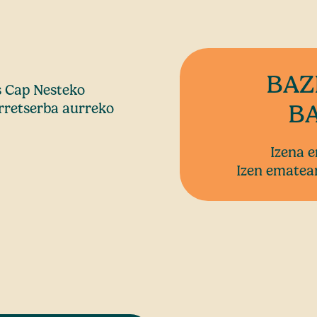
BAZ
s Cap Nesteko
BA
erretserba aurreko
Izena 
Izen ematear