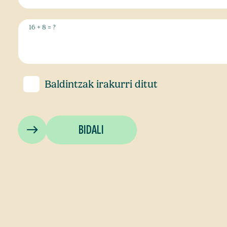
16 + 8 = ?
Baldintzak
irakurri ditut
BIDALI