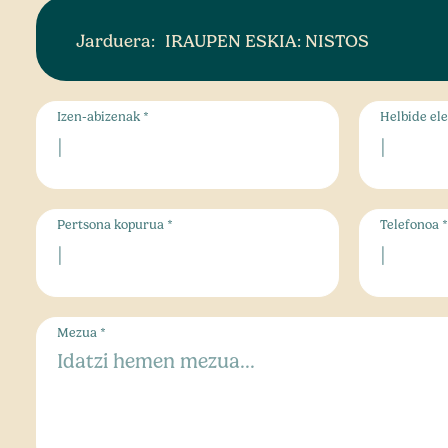
Jarduera:
IRAUPEN ESKIA: NISTOS
Izen-abizenak *
Helbide ele
Pertsona kopurua *
Telefonoa *
Mezua *