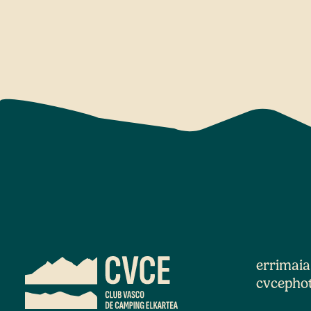
errimai
cvcepho