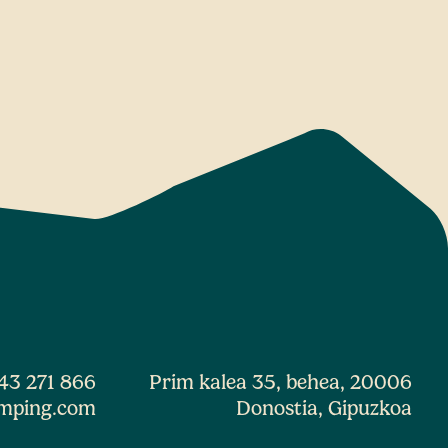
43 271 866
Prim kalea 35, behea, 20006
mping.com
Donostia, Gipuzkoa