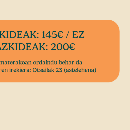
KIDEAK: 145€ / EZ
ZKIDEAK: 200€
ematerakoan ordaindu behar da
en irekiera: Otsailak 23 (astelehena)