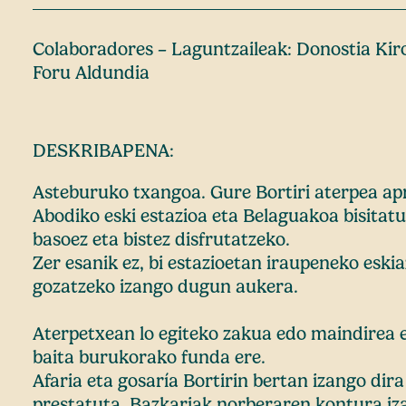
Colaboradores – Laguntzaileak: Donostia Kir
Foru Aldundia
DESKRIBAPENA:
Asteburuko txangoa. Gure Bortiri aterpea a
Abodiko eski estazioa eta Belaguakoa bisitat
basoez eta bistez disfrutatzeko.
Zer esanik ez, bi estazioetan iraupeneko eski
gozatzeko izango dugun aukera.
Aterpetxean lo egiteko zakua edo maindirea
baita burukorako funda ere.
Afaria eta gosaría Bortirin bertan izango dir
prestatuta. Bazkariak norberaren kontura iz