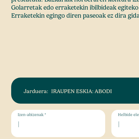
Golarretak edo erraketekin ibilbideak egitek
Erraketekin egingo diren paseoak ez dira gid
Jarduera:
IRAUPEN ESKIA: ABODI
Izen-abizenak *
Helbide ele