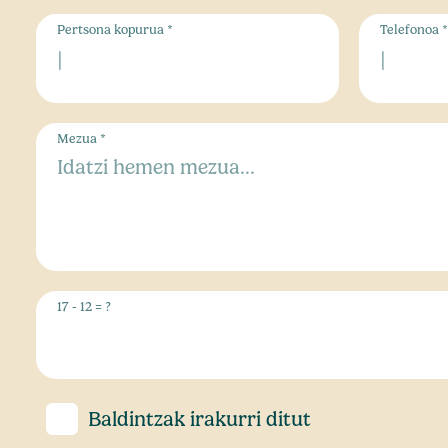
Pertsona kopurua *
Telefonoa *
Mezua *
17 - 12 = ?
Baldintzak
irakurri ditut