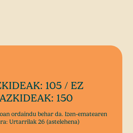
KIDEAK: 105 / EZ
AZKIDEAK: 150
oan ordaindu behar da. Izen-ematearen
era: Urtarrilak 26 (astelehena)