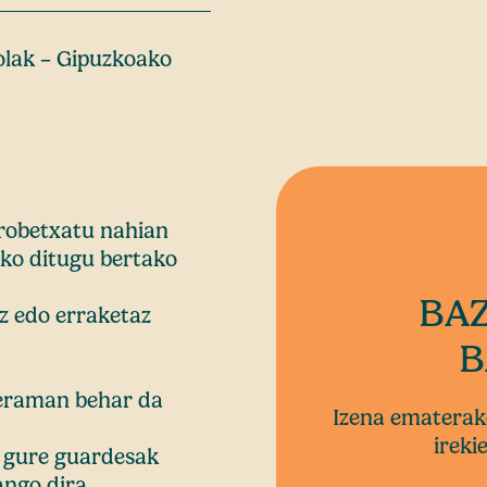
olak – Gipuzkoako
probetxatu nahian
uko ditugu bertako
BAZ
az edo erraketaz
B
 eraman behar da
Izena ematerak
ireki
a gure guardesak
ango dira.