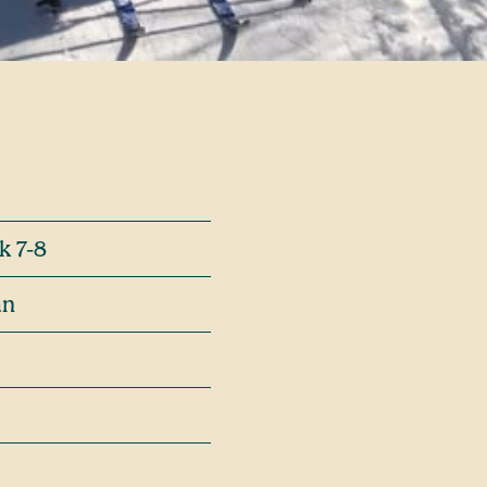
k 7-8
an