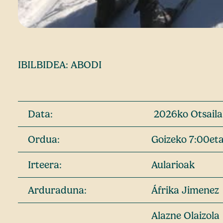
IBILBIDEA: ABODI
Data:
2026ko Otsaila
Ordua:
Goizeko 7:00et
Irteera:
Aularioak
Arduraduna:
Áfrika Jimenez
Alazne Olaizola