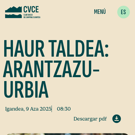
MENÚ
ES
HAUR TALDEA:
ARANTZAZU-
URBIA
Igandea, 9 Aza 2025
08:30
Descargar pdf