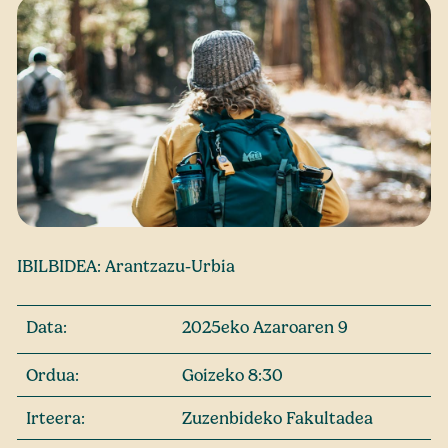
IBILBIDEA: Arantzazu-Urbia
Data:
2025eko Azaroaren 9
Ordua:
Goizeko 8:30
Irteera:
Zuzenbideko Fakultadea