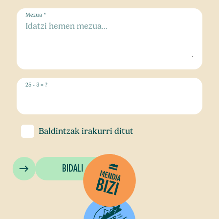
Mezua *
25 - 3 = ?
Baldintzak
irakurri ditut
BIDALI