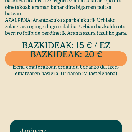
bazkaria eta ura. Derrigorrez aldatzeko arropa eta
oinetakoak eraman behar dira bigarren poltsa
batean.
AZALPENA: Arantzazuko aparkalekutik Urbiako
zelaietara egingo dugu ibilaldia. Urbian bazkaldu eta
berriro ibilbide berdinetik Arantzazura itzuliko gara.
BAZKIDEAK: 15 € / EZ
BAZKIDEAK: 20 €
Izena ematerakoan ordaindu beharko da. Izen-
ematearen hasiera: Urriaren 27 (astelehena)
Jarduera: