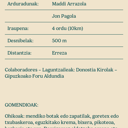
Arduradunak:
Maddi Arrazola
Jon Pagola
Iraupena:
4 ordu (10km)
Desnibelak:
500 m
Distantzia:
Erreza
Colaboradores – Laguntzaileak: Donostia Kirolak –
Gipuzkoako Foru Aldundia
GOMENDIOAK:
Ohikoak: mendiko botak edo zapatilak, goretex edo
txubaskeroa, eguzkitako krema, bixera, pikoteoa,