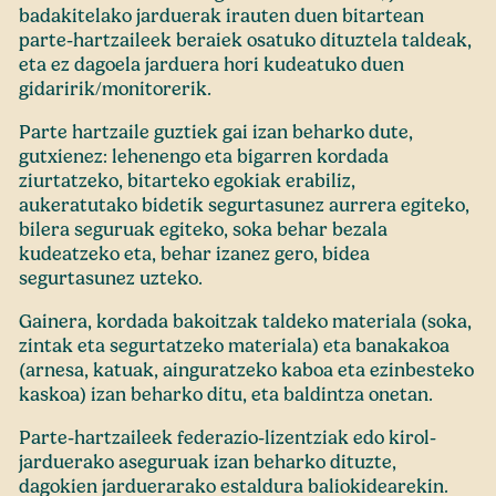
badakitelako jarduerak irauten duen bitartean
parte-hartzaileek beraiek osatuko dituztela taldeak,
eta ez dagoela jarduera hori kudeatuko duen
gidaririk/monitorerik.
Parte hartzaile guztiek gai izan beharko dute,
gutxienez: lehenengo eta bigarren kordada
ziurtatzeko, bitarteko egokiak erabiliz,
aukeratutako bidetik segurtasunez aurrera egiteko,
bilera seguruak egiteko, soka behar bezala
kudeatzeko eta, behar izanez gero, bidea
segurtasunez uzteko.
Gainera, kordada bakoitzak taldeko materiala (soka,
zintak eta segurtatzeko materiala) eta banakakoa
(arnesa, katuak, ainguratzeko kaboa eta ezinbesteko
kaskoa) izan beharko ditu, eta baldintza onetan.
Parte-hartzaileek federazio-lizentziak edo kirol-
jarduerako aseguruak izan beharko dituzte,
dagokien jarduerarako estaldura baliokidearekin.