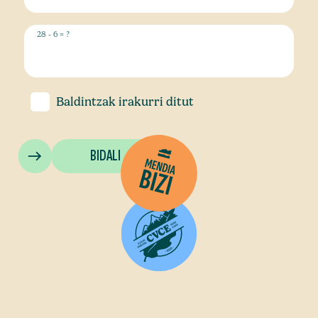
28 - 6 = ?
Baldintzak
irakurri ditut
BIDALI