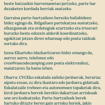
beste batzuekin harremanetan jartzeko, parte har
dezaketen kordada berriak osatzeko.
Garraioa parte-hartzaileen berezko baliabideen
bidez egingo da. Ibilgailuen partekatzea sustatzeko,
elkarguneak eta ordutegiak ezartzeko eta irteerari
buruzko beste edozein alderdi koordinatzeko,
egokitzat jotzen diren whatssap edo posta taldeak
sortuko dira.
Izena Elkarteko idazkaritzaren bidez emango da,
aurrez aurre, telefonoz edo
cvce@vascodecamping.com posta elektronikoz,
maiatzaren 5a baino lehen.
Oharra: CVCEko eskalada saileko jarduerak, berariaz
aipatu ezean, ez dira ikastaro edo jarduera gidatuak.
Eskalatzaile trebeen eta autonomoen topaketak dira,
kirol-jarduera horrek berekin dakartzan arriskuak
une oro kudeatzeko. Parte-hartzaileek berek
hartuko dituzte beren gain arrisku horiek, jakin