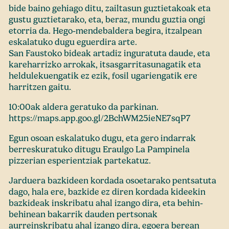
bide baino gehiago ditu, zailtasun guztietakoak eta
gustu guztietarako, eta, beraz, mundu guztia ongi
etorria da. Hego-mendebaldera begira, itzalpean
eskalatuko dugu eguerdira arte.
San Faustoko bideak artadiz inguratuta daude, eta
kareharrizko arrokak, itsasgarritasunagatik eta
heldulekuengatik ez ezik, fosil ugariengatik ere
harritzen gaitu.
10:00ak aldera geratuko da parkinan.
https://maps.app.goo.gl/2BchWM25ieNE7sqP7
Egun osoan eskalatuko dugu, eta gero indarrak
berreskuratuko ditugu Eraulgo La Pampinela
pizzerian esperientziak partekatuz.
Jarduera bazkideen kordada osoetarako pentsatuta
dago, hala ere, bazkide ez diren kordada kideekin
bazkideak inskribatu ahal izango dira, eta behin-
behinean bakarrik dauden pertsonak
aurreinskribatu ahal izango dira, egoera berean