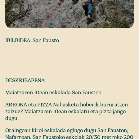
IBILBIDEA: San Fausto
DESKRIBAPENA:
Maiatzaren 10ean eskalada San Fauston
ARROKA eta PIZZA Nahasketa hoberik bururatzen
zaizue? Maiatzaren 10ean eskalatu eta pizza jango
dugu!
Oraingoan kirol eskalada egingo dugu San Fauston,
Nafarroan. San Faustoko eskolak 20/30 metroko 200