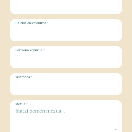
Helbide elektronikoa *
Pertsona kopurua *
Telefonoa *
Mezua *