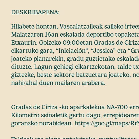
DESKRIBAPENA:
Hilabete hontan, Vascalatzaileak saileko irtee
Maiatzaren 16an eskalada deportibo topaket
Etxaurin. Goizeko 09:00etan Gradas de Ciriz
elkartuko gara, “Iniciación”, “Jessica” eta “G
joateko planarekin, gradu guztietako eskalad
dituzte. Lagun gehiegi elkartzekotan, talde t
giztezke, beste sektore batzuetara joateko, n
nahi/ahal duen mailaren arabera.
Gradas de Ciriza -ko aparkalekua NA-700 err
Kilometro seinaletik gertu dago, errepideare
goranzko norabidean. https://goo.gl/maps/