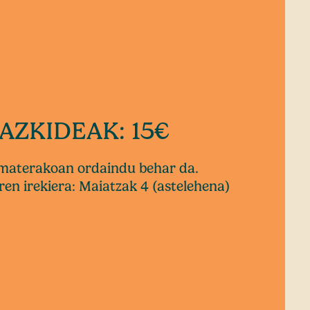
AZKIDEAK: 15€
ematerakoan ordaindu behar da.
en irekiera: Maiatzak 4 (astelehena)