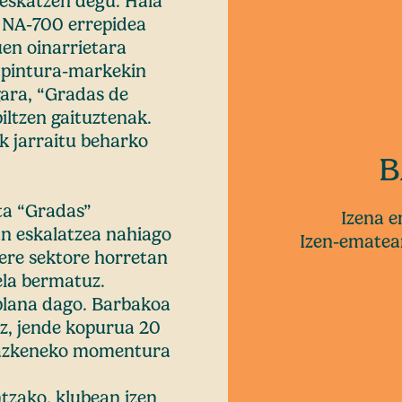
 eskatzen degu. Hala
, NA-700 errepidea
en oinarrietara
n pintura-markekin
gara, “Gradas de
iltzen gaituztenak.
ik jarraitu beharko
B
eta “Gradas”
Izena 
an eskalatzea nahiago
Izen-ematear
 ere sektore horretan
ela bermatuz.
plana dago. Barbakoa
z, jende kopurua 20
 azkeneko momentura
tzako, klubean izen