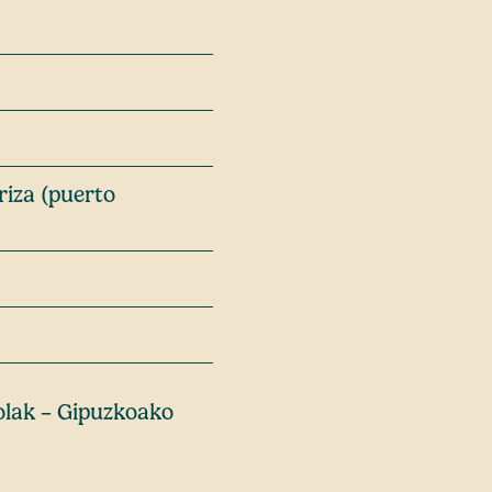
riza (puerto
olak – Gipuzkoako