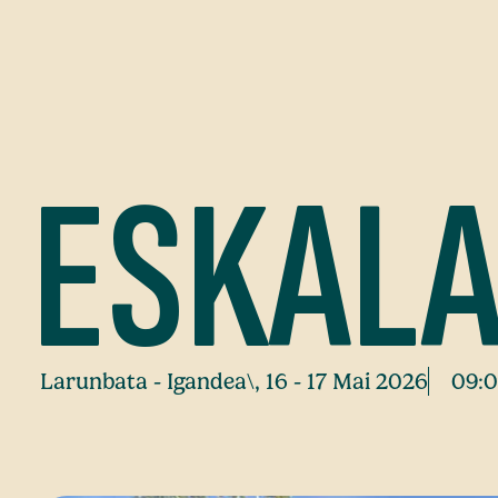
ESKALA
Larunbata - Igandea\, 16 - 17 Mai 2026
09: