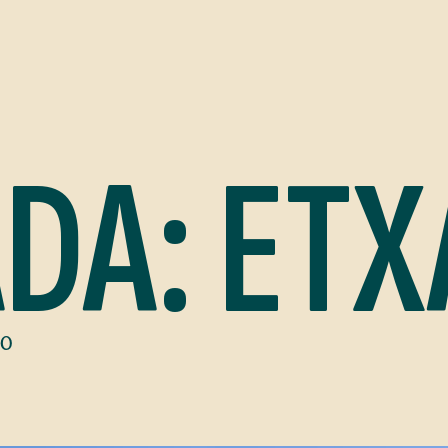
DA: ETX
00