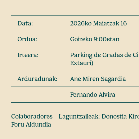
Data:
2026ko Maiatzak 16
Ordua:
Goizeko 9:00etan
Irteera:
Parking de Gradas de Ci
Extauri)
Arduradunak:
Ane Miren Sagardia
Fernando Alvira
Colaboradores – Laguntzaileak: Donostia Kir
Foru Aldundia