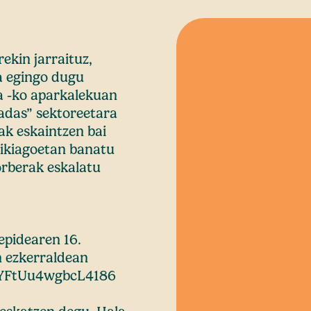
rekin jarraituz,
a egingo dugu
a -ko aparkalekuan
radas” sektoreetara
ak eskaintzen bai
xikiagoetan banatu
orberak eskalatu
epidearen 16.
n ezkerraldean
RrYFtUu4wgbcL4186