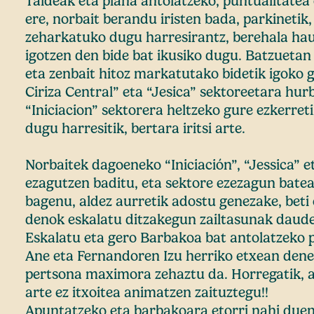
Taldeak eta plana antolatzeko, puntualitatea
ere, norbait berandu iristen bada, parkinetik
zeharkatuko dugu harresirantz, berehala hau
igotzen den bide bat ikusiko dugu. Batzueta
eta zenbait hitoz markatutako bidetik igoko 
Ciriza Central” eta “Jesica” sektoreetara hurb
“Iniciacion” sektorera heltzeko gure ezkerret
dugu harresitik, bertara iritsi arte.
Norbaitek dagoeneko “Iniciación”, “Jessica” 
ezagutzen baditu, eta sektore ezezagun bate
bagenu, aldez aurretik adostu genezake, beti
denok eskalatu ditzakegun zailtasunak daud
Eskalatu eta gero Barbakoa bat antolatzeko 
Ane eta Fernandoren Izu herriko etxean dene
pertsona maximora zehaztu da. Horregatik,
arte ez itxoitea animatzen zaituztegu!!
Apuntatzeko eta barbakoara etorri nahi duen