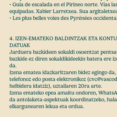
• Guía de escalada en el Pirineo norte. Vías lar
equipadas. Xabier Larretxea. Sua argitaletxe
• Les plus belles voies des Pyrénées occidenta
4. IZEN-EMATEKO BALDINTZAK ETA KONT
DATUAK
Jarduera bazkideen sokaldi osoentzat pentsat
bazkide ez diren sokaldikideekin batera ere 
da.
Izena ematea idazkaritzaren bidez egingo da,
telefonoz edo posta elektronikoz (cvc@vasc
helbidera idatziz), uztailaren 20ra arte.
Izena emateko epea amaitu ondoren, WhatsAp
da antolaketa-aspektuak koordinatzeko, hala 
elkargunearen lekua eta ordua.