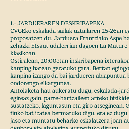
1.- JARDUERAREN DESKRIBAPENA
CVCEko eskalada sailak uztailaren 25-26an eg
proposatzen du. Jarduera Frantziako Aspe h
zehazki Etsaut udalerrian dagoen La Mature 
klasikoan.
Ostiralean, 20:00etan inskribapena ixterak
kanping batean geratuko gara. Bertan egingo 
kanpina izango da bai jardueren abiapuntua 
ondorengo elkargunea.
Antolaketa hau aukeratu dugu, eskalada-jar
egiteaz gain, parte-hartzaileen arteko biziki
sustatzeko, laguntasun eta giro atseginean. 
finko bat izatea bermatuko digu, eta ez dugu
jaso eta muntatu beharko eskalatzera joan au
denbora eta ahalegina aurreztuko ditugu.