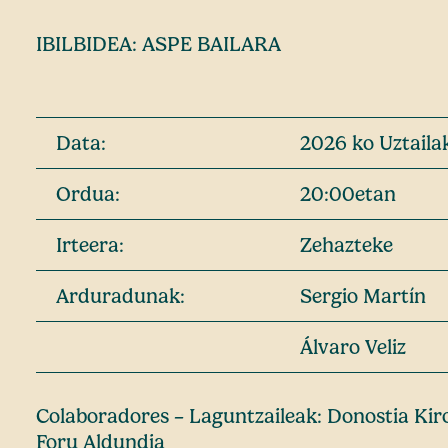
IBILBIDEA: ASPE BAILARA
Data:
2026 ko Uztaila
Ordua:
20:00etan
Irteera:
Zehazteke
Arduradunak:
Sergio Martín
Álvaro Veliz
Colaboradores – Laguntzaileak: Donostia Kir
Foru Aldundia