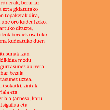
arduerak, berariaz
ak ezta gidatutako
en topaketak dira,
k une oro kudeatzeko.
artuko dituzte,
ileek beraiek osatuko
pena kudeatuko duen
aitasunak izan
aldikidea modu
egurtasunez aurrera
ehar bezala
rtasunez uztea.
 (soka(k), zintak,
iala eta
riala (arnesa, katu-
tsigailua eta