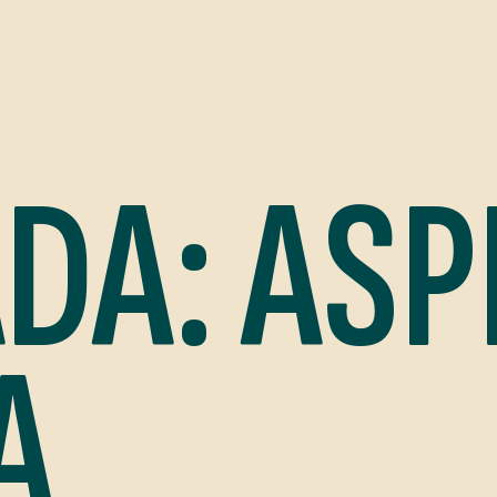
DA: ASP
A