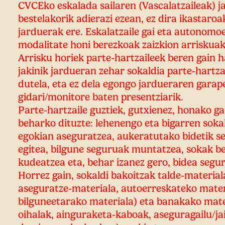
CVCEko eskalada sailaren (Vascalatzaileak) j
bestelakorik adierazi ezean, ez dira ikastaro
jarduerak ere. Eskalatzaile gai eta autonomo
modalitate honi berezkoak zaizkion arriskua
Arrisku horiek parte-hartzaileek beren gain h
jakinik jardueran zehar sokaldia parte-hartza
dutela, eta ez dela egongo jardueraren gara
gidari/monitore baten presentziarik.
Parte-hartzaile guztiek, gutxienez, honako g
beharko dituzte: lehenengo eta bigarren sok
egokian aseguratzea, aukeratutako bidetik s
egitea, bilgune seguruak muntatzea, sokak b
kudeatzea eta, behar izanez gero, bidea segu
Horrez gain, sokaldi bakoitzak talde-materiala
aseguratze-materiala, autoerreskateko mater
bilguneetarako materiala) eta banakako mate
oihalak, ainguraketa-kaboak, aseguragailu/jai