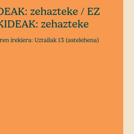
EAK: zehazteke / EZ
IDEAK: zehazteke
en irekiera: Uztailak 13 (astelehena)