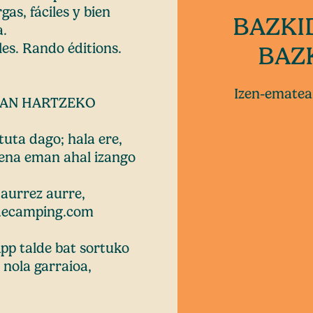
gas, fáciles y bien
BAZKID
a.
les. Rando éditions.
BAZK
Izen-ematear
UAN HARTZEKO
uta dago; hala ere,
izena eman ahal izango
 aurrez aurre,
odecamping.com
p talde bat sortuko
nola garraioa,