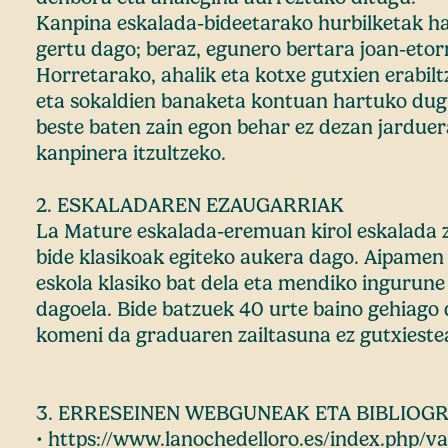
Kanpina eskalada-bideetarako hurbilketak ha
gertu dago; beraz, egunero bertara joan-etor
Horretarako, ahalik eta kotxe gutxien erabilt
eta sokaldien banaketa kontuan hartuko dugu
beste baten zain egon behar ez dezan jardue
kanpinera itzultzeko.
2. ESKALADAREN EZAUGARRIAK
La Mature eskalada-eremuan kirol eskalada z
bide klasikoak egiteko aukera dago. Aipamen
eskola klasiko bat dela eta mendiko ingurun
dagoela. Bide batzuek 40 urte baino gehiago d
komeni da graduaren zailtasuna ez gutxieste
3. ERRESEINEN WEBGUNEAK ETA BIBLIOGR
• https://www.lanochedelloro.es/index.php/va