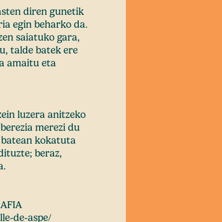
sten diren gunetik
ria egin beharko da.
zen saiatuko gara,
, talde batek ere
ra amaitu eta
ein luzera anitzeko
 berezia merezi du
e batean kokatuta
ituzte; beraz,
a.
AFIA
lle-de-aspe/