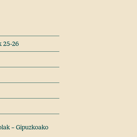
k 25-26
olak – Gipuzkoako