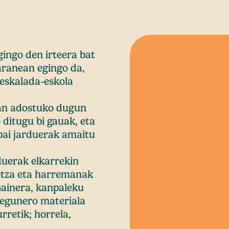
ingo den irteera bat
aranean egingo da,
eskalada-eskola
oan adostuko dugun
ditugu bi gauak, eta
bai jarduerak amaitu
duerak elkarrekin
detza eta harremanak
Gainera, kanpaleku
 egunero materiala
rretik; horrela,