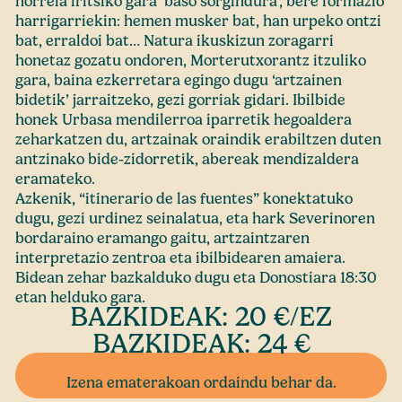
horrela iritsiko gara ‘baso sorgindura’, bere formazio
harrigarriekin: hemen musker bat, han urpeko ontzi
bat, erraldoi bat… Natura ikuskizun zoragarri
honetaz gozatu ondoren, Morterutxorantz itzuliko
gara, baina ezkerretara egingo dugu ‘artzainen
bidetik’ jarraitzeko, gezi gorriak gidari. Ibilbide
honek Urbasa mendilerroa iparretik hegoaldera
zeharkatzen du, artzainak oraindik erabiltzen duten
antzinako bide-zidorretik, abereak mendizaldera
eramateko.
Azkenik, “itinerario de las fuentes” konektatuko
dugu, gezi urdinez seinalatua, eta hark Severinoren
bordaraino eramango gaitu, artzaintzaren
interpretazio zentroa eta ibilbidearen amaiera.
Bidean zehar bazkalduko dugu eta Donostiara 18:30
etan helduko gara.
BAZKIDEAK: 20 €/EZ
BAZKIDEAK: 24 €
Izena ematerakoan ordaindu behar da.