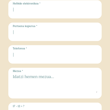
Helbide elektronikoa *
Pertsona kopurua *
Telefonoa *
Mezua *
17 - 12 = ?