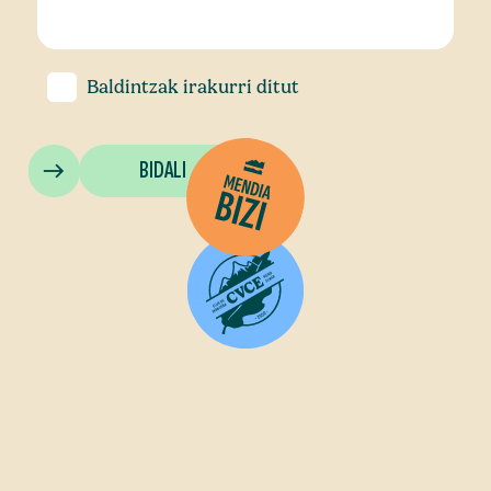
Baldintzak
irakurri ditut
BIDALI