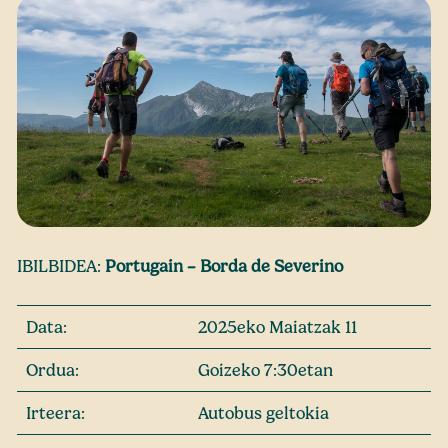
IBILBIDEA:
Portugain – Borda de Severino
Data:
2025eko Maiatzak 11
Ordua:
Goizeko 7:30etan
Irteera:
Autobus geltokia