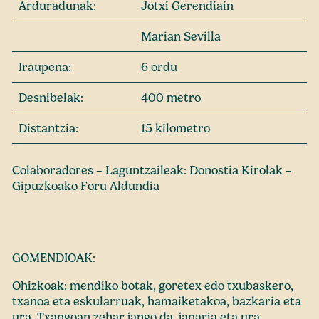
Arduradunak:
Jotxi Gerendiain
Marian Sevilla
Iraupena:
6 ordu
Desnibelak:
400 metro
Distantzia:
15 kilometro
Colaboradores – Laguntzaileak: Donostia Kirolak –
Gipuzkoako Foru Aldundia
GOMENDIOAK:
Ohizkoak: mendiko botak, goretex edo txubaskero,
txanoa eta eskularruak, hamaiketakoa, bazkaria eta
ura. Txangoan zehar jango da, janaria eta ura