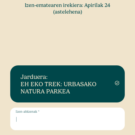
Izen-ematearen irekiera: Apirilak 24
(astelehena)
Jarduera:
EH EKO TREK: URBASAKO
task_alt
NATURA PARKEA
Izen-abizenak *