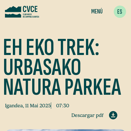
MENÚ
ES
EH EKO TREK:
URBASAKO
NATURA PARKEA
Igandea, 11 Mai 2025
07:30
Descargar pdf