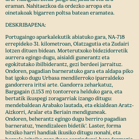
eraman. Nahitaezkoa da ordezko arropa eta
oinetakoak bigarren poltsa batean eramatea.
DESKRIBAPENA:
Portugaingo aparkalekutik abiatuko gara, NA-718
errepideko 31. kilometroan, Olatzagutia eta Zudairi
lotzen dituen bidean. Morterutxoko bidezidorretik
aurrera egingo dugu, aisialdi gunerantz eta
egokitutako ibilbiderantz, gezi berdeei jarraituz.
Ondoren, pagadian barneratuko gara eta aldapa piko
bat igoko dugu Urbasa mendilerroko iparraldeko
gandorrera iritsi arte. Gandorra zeharkatuz,
Bargagain (1.153 m) tontorrera helduko gara, eta
bertatik ikuspegi zoragarriak izango ditugu:
mendebaldean Arabako lautada, eta ekialdean Aratz-
Aizkorri, Aralar eta Beriain mendiguneak.
Ondoren, beherantz egingo dugu berriro pagadian
barneratuz, ‘mendizaleen bidetik’. Laster, forma
bitxiko harri handiak ikusiko ditugu nonahi, eta