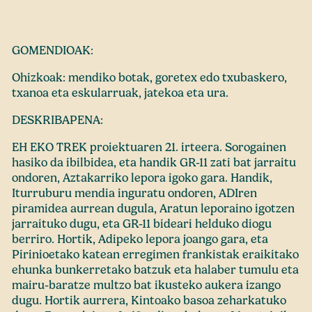
GOMENDIOAK:
Ohizkoak: mendiko botak, goretex edo txubaskero,
txanoa eta eskularruak, jatekoa eta ura.
DESKRIBAPENA:
EH EKO TREK proiektuaren 21. irteera. Sorogainen
hasiko da ibilbidea, eta handik GR-11 zati bat jarraitu
ondoren, Aztakarriko lepora igoko gara. Handik,
Iturruburu mendia inguratu ondoren, ADIren
piramidea aurrean dugula, Aratun leporaino igotzen
jarraituko dugu, eta GR-11 bideari helduko diogu
berriro. Hortik, Adipeko lepora joango gara, eta
Pirinioetako katean erregimen frankistak eraikitako
ehunka bunkerretako batzuk eta halaber tumulu eta
mairu-baratze multzo bat ikusteko aukera izango
dugu. Hortik aurrera, Kintoako basoa zeharkatuko