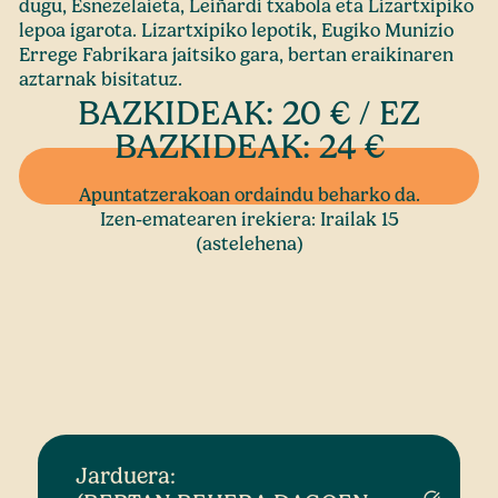
dugu, Esnezelaieta, Leiñardi txabola eta Lizartxipiko
lepoa igarota. Lizartxipiko lepotik, Eugiko Munizio
Errege Fabrikara jaitsiko gara, bertan eraikinaren
aztarnak bisitatuz.
BAZKIDEAK: 20 € / EZ
BAZKIDEAK: 24 €
Apuntatzerakoan ordaindu beharko da.
Izen-ematearen irekiera: Irailak 15
(astelehena)
Jarduera: