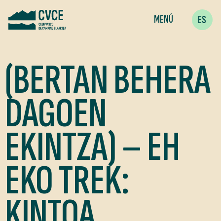
MENÚ
ES
(BERTAN BEHERA
DAGOEN
EKINTZA) – EH
EKO TREK:
KINTOA