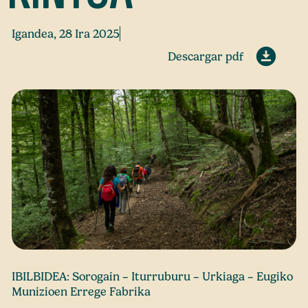
Igandea, 28 Ira 2025
Descargar pdf
IBILBIDEA: Sorogain – Iturruburu – Urkiaga – Eugiko
Munizioen Errege Fabrika