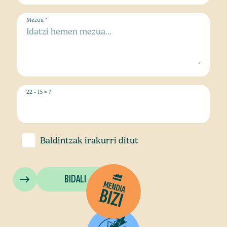
Mezua *
22 - 15 = ?
Baldintzak
irakurri ditut
BIDALI