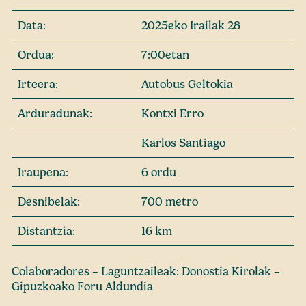
Data:
2025eko Irailak 28
Ordua:
7:00etan
Irteera:
Autobus Geltokia
Arduradunak:
Kontxi Erro
Karlos Santiago
Iraupena:
6 ordu
Desnibelak:
700 metro
Distantzia:
16 km
Colaboradores – Laguntzaileak: Donostia Kirolak –
Gipuzkoako Foru Aldundia