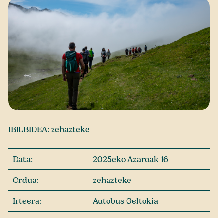
IBILBIDEA: zehazteke
Data:
2025eko Azaroak 16
Ordua:
zehazteke
Irteera:
Autobus Geltokia