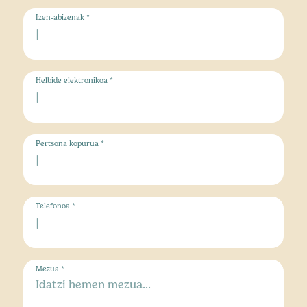
Izen-abizenak *
Helbide elektronikoa *
Pertsona kopurua *
Telefonoa *
Mezua *