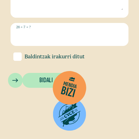
26 + 7 = ?
Baldintzak
irakurri ditut
BIDALI