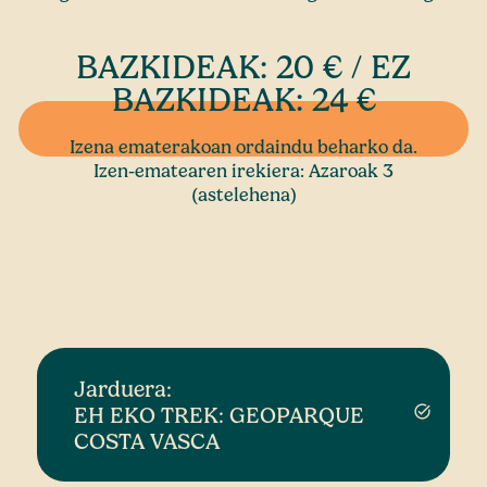
BAZKIDEAK: 20 € / EZ
BAZKIDEAK: 24 €
Izena ematerakoan ordaindu beharko da.
Izen-ematearen irekiera: Azaroak 3
(astelehena)
Jarduera:
EH EKO TREK: GEOPARQUE
task_alt
COSTA VASCA