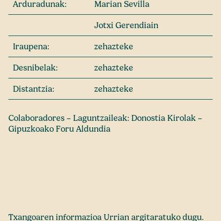
Arduradunak:
Marian Sevilla
Jotxi Gerendiain
Iraupena:
zehazteke
Desnibelak:
zehazteke
Distantzia:
zehazteke
Colaboradores – Laguntzaileak: Donostia Kirolak –
Gipuzkoako Foru Aldundia
Txangoaren informazioa Urrian argitaratuko dugu.