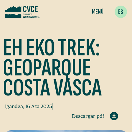
MENÚ
ES
EH EKO TREK:
GEOPARQUE
COSTA VASCA
Igandea, 16 Aza 2025
Descargar pdf