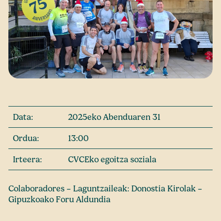
Data:
2025eko Abenduaren 31
Ordua:
13:00
Irteera:
CVCEko egoitza soziala
Colaboradores – Laguntzaileak: Donostia Kirolak –
Gipuzkoako Foru Aldundia