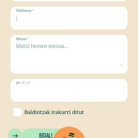
Telefonoa *
Mezua *
19 + 7 = ?
Baldintzak
irakurri ditut
BIDALI