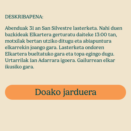
DESKRIBAPENA:
Abenduak 31 an San Silvestre lasterketa. Nahi duen
bazkideak Elkartera gerturatu daiteke 13:00 tan,
motxilak bertan utziko ditugu eta abiapuntura
elkarrekin joango gara. Lasterketa ondoren
Elkartera bueltatuko gara eta topa egingo dugu.
Urtarrilak 1an Adarrara igoera. Gailurrean elkar
ikusiko gara.
Doako jarduera