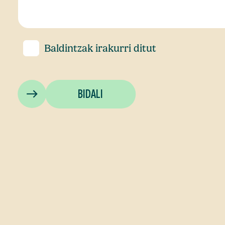
Baldintzak
irakurri ditut
BIDALI