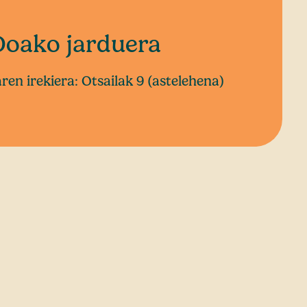
Doako jarduera
ren irekiera: Otsailak 9 (astelehena)