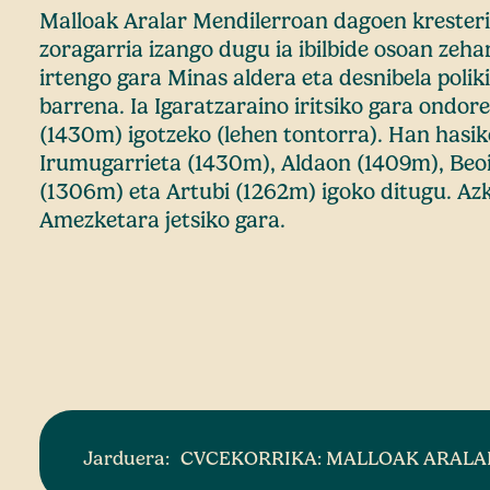
Malloak Aralar Mendilerroan dagoen kresteri
zoragarria izango dugu ia ibilbide osoan zeha
irtengo gara Minas aldera eta desnibela polik
barrena. Ia Igaratzaraino iritsiko gara ondor
(1430m) igotzeko (lehen tontorra). Han hasik
Irumugarrieta (1430m), Aldaon (1409m), Beoi
(1306m) eta Artubi (1262m) igoko ditugu. Az
Amezketara jetsiko gara.
Jarduera:
CVCEKORRIKA: MALLOAK ARALA