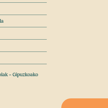
la
olak – Gipuzkoako