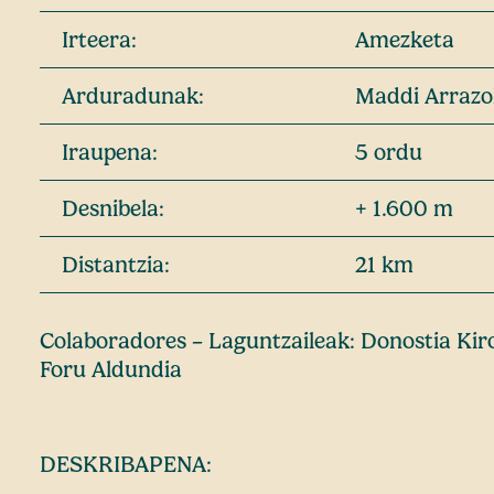
Irteera:
Amezketa
Arduradunak:
Maddi Arrazo
Iraupena:
5 ordu
Desnibela:
+ 1.600 m
Distantzia:
21 km
Colaboradores – Laguntzaileak: Donostia Kir
Foru Aldundia
DESKRIBAPENA: