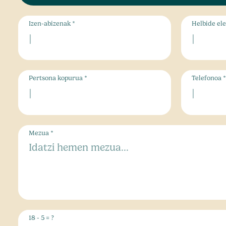
Izen-abizenak *
Helbide ele
Pertsona kopurua *
Telefonoa *
Mezua *
18 - 5 = ?