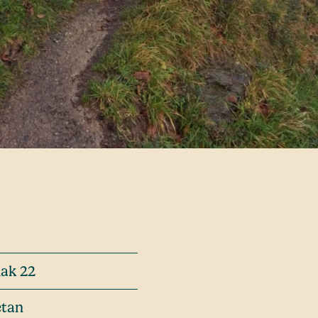
lak 22
etan