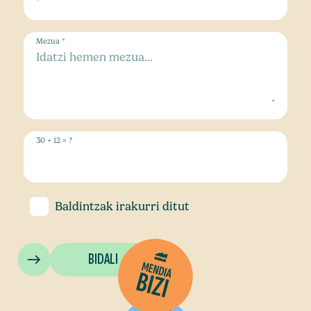
Mezua *
30 + 12 = ?
Baldintzak
irakurri ditut
BIDALI