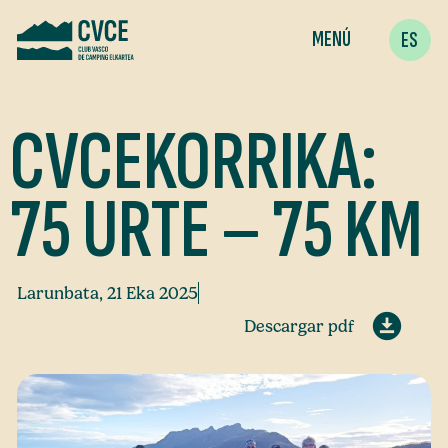
MENÚ
ES
CVCEKORRIKA:
75 URTE – 75 KM
Larunbata, 21 Eka 2025
Descargar pdf