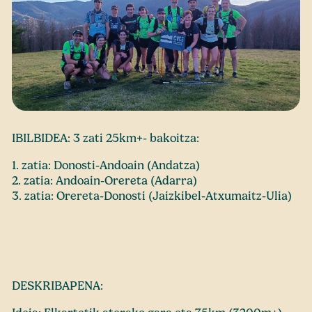
IBILBIDEA: 3 zati 25km+- bakoitza:
1. zatia: Donosti-Andoain (Andatza)
2. zatia: Andoain-Orereta (Adarra)
3. zatia: Orereta-Donosti (Jaizkibel-Atxumaitz-Ulia)
DESKRIBAPENA: