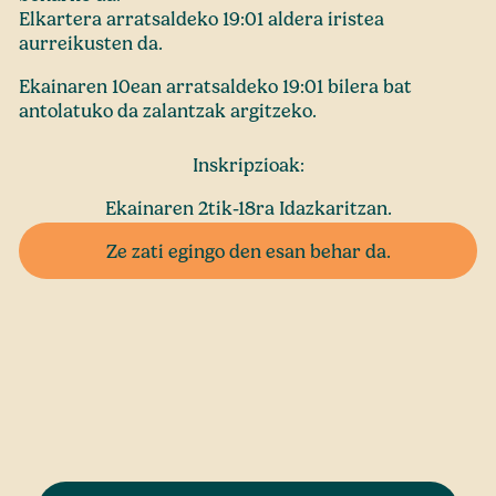
Elkartera arratsaldeko 19:01 aldera iristea
aurreikusten da.
Ekainaren 10ean arratsaldeko 19:01 bilera bat
antolatuko da zalantzak argitzeko.
Inskripzioak:
Ekainaren 2tik-18ra Idazkaritzan.
Ze zati egingo den esan behar da.