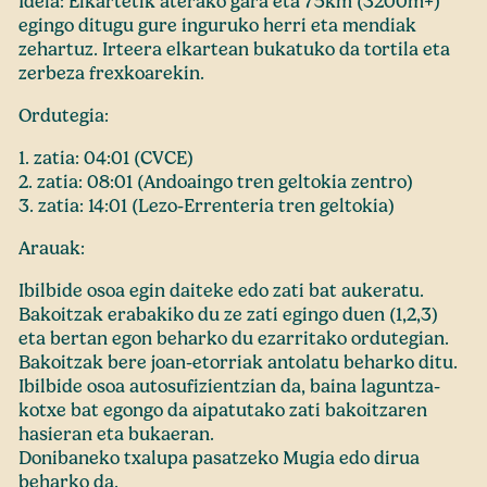
Ideia: Elkartetik aterako gara eta 75km (3200m+)
egingo ditugu gure inguruko herri eta mendiak
zehartuz. Irteera elkartean bukatuko da tortila eta
zerbeza frexkoarekin.
Ordutegia:
1. zatia: 04:01 (CVCE)
2. zatia: 08:01 (Andoaingo tren geltokia zentro)
3. zatia: 14:01 (Lezo-Errenteria tren geltokia)
Arauak:
Ibilbide osoa egin daiteke edo zati bat aukeratu.
Bakoitzak erabakiko du ze zati egingo duen (1,2,3)
eta bertan egon beharko du ezarritako ordutegian.
Bakoitzak bere joan-etorriak antolatu beharko ditu.
Ibilbide osoa autosufizientzian da, baina laguntza-
kotxe bat egongo da aipatutako zati bakoitzaren
hasieran eta bukaeran.
Donibaneko txalupa pasatzeko Mugia edo dirua
beharko da.