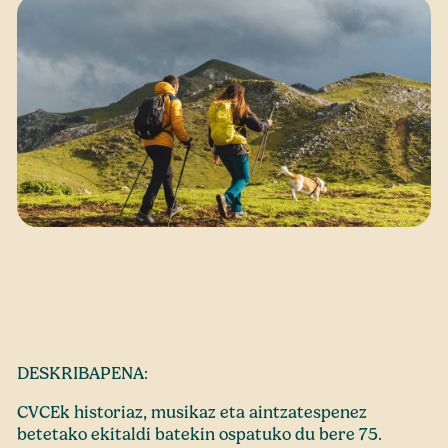
DESKRIBAPENA:
CVCEk historiaz, musikaz eta aintzatespenez
betetako ekitaldi batekin ospatuko du bere 75.