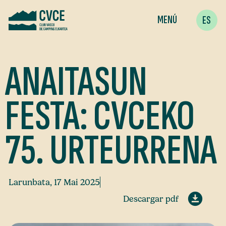
MENÚ
ES
ANAITASUN
FESTA: CVCEKO
75. URTEURRENA
Larunbata, 17 Mai 2025
Descargar pdf