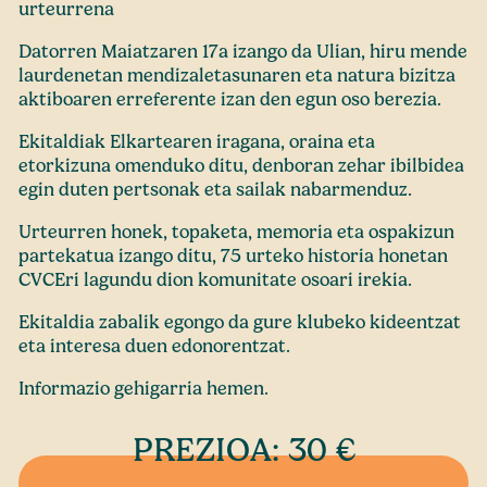
urteurrena
Datorren Maiatzaren 17a izango da Ulian, hiru mende
laurdenetan mendizaletasunaren eta natura bizitza
aktiboaren erreferente izan den egun oso berezia.
Ekitaldiak Elkartearen iragana, oraina eta
etorkizuna omenduko ditu, denboran zehar ibilbidea
egin duten pertsonak eta sailak nabarmenduz.
Urteurren honek, topaketa, memoria eta ospakizun
partekatua izango ditu, 75 urteko historia honetan
CVCEri lagundu dion komunitate osoari irekia.
Ekitaldia zabalik egongo da gure klubeko kideentzat
eta interesa duen edonorentzat.
Informazio gehigarria
hemen.
PREZIOA: 30 €