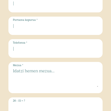
Pertsona kopurua *
Telefonoa *
Mezua *
26 - 15 = ?