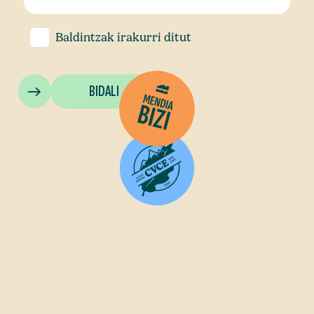
Baldintzak
irakurri ditut
BIDALI