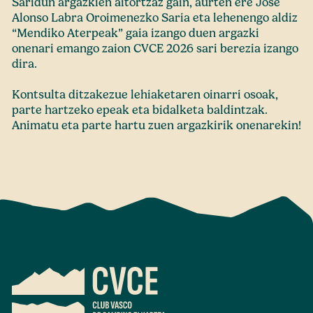
Saridun argazkien aitortzaz gain, aurten ere José
Alonso Labra Oroimenezko Saria eta lehenengo aldiz
“Mendiko Aterpeak” gaia izango duen argazki
onenari emango zaion CVCE 2026 sari berezia izango
dira.
Kontsulta ditzakezue lehiaketaren oinarri osoak,
parte hartzeko epeak eta bidalketa baldintzak.
Animatu eta parte hartu zuen argazkirik onenarekin!