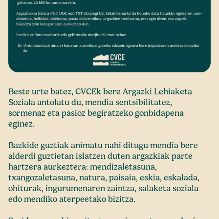
Beste urte batez, CVCEk bere Argazki Lehiaketa
Soziala antolatu du, mendia sentsibilitatez,
sormenaz eta pasioz begiratzeko gonbidapena
eginez.
Bazkide guztiak animatu nahi ditugu mendia bere
alderdi guztietan islatzen duten argazkiak parte
hartzera aurkeztera: mendizaletasuna,
txangozaletasuna, natura, paisaia, eskia, eskalada,
ohiturak, ingurumenaren zaintza, salaketa soziala
edo mendiko aterpeetako bizitza.