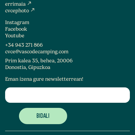
north_east
errimaia
north_east
cvcephoto
Instagram
Facebook
Youtube
+34 943 271 866
cvce@vascodecamping.com
Prim kalea 35, behea, 20006
Donostia, Gipuzkoa
Eman izena gure newsletterrean!