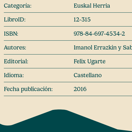
Categoría:
Euskal Herria
LibroID:
12-315
ISBN:
978-84-697-4534-2
Autores:
Imanol Errazkin y Sa
Editorial:
Felix Ugarte
Idioma:
Castellano
Fecha publicación:
2016