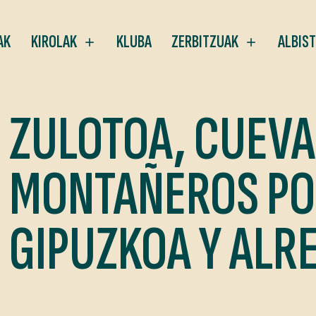
AK
KIROLAK
KLUBA
ZERBITZUAK
ALBIS
ZULOTOA, CUEVA
MONTAÑEROS P
GIPUZKOA Y ALR