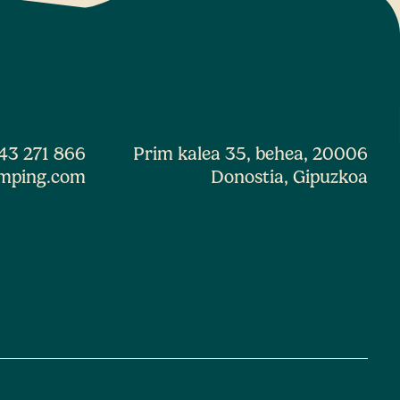
43 271 866
Prim kalea 35, behea, 20006
mping.com
Donostia, Gipuzkoa