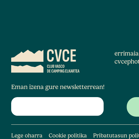
errimai
cvcepho
Eman izena gure newsletterrean!
Lege oharra
Cookie politika
Pribatutasun poli