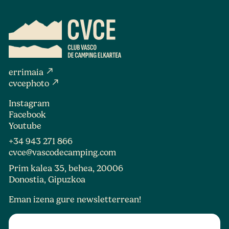
north_east
errimaia
north_east
cvcephoto
Instagram
Facebook
Youtube
+34 943 271 866
cvce@vascodecamping.com
Prim kalea 35, behea, 20006
Donostia, Gipuzkoa
Eman izena gure newsletterrean!