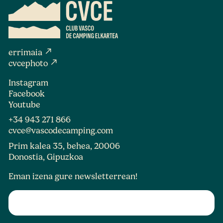
north_east
errimaia
north_east
cvcephoto
Instagram
Facebook
Youtube
+34 943 271 866
cvce@vascodecamping.com
Prim kalea 35, behea, 20006
Donostia, Gipuzkoa
Eman izena gure newsletterrean!