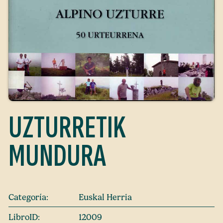
UZTURRETIK
MUNDURA
Categoría:
Euskal Herria
LibroID:
12009