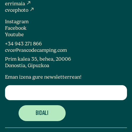
north_east
errimaia
north_east
cvcephoto
Instagram
Facebook
Youtube
+34 943 271 866
cvce@vascodecamping.com
Prim kalea 35, behea, 20006
Donostia, Gipuzkoa
Eman izena gure newsletterrean!