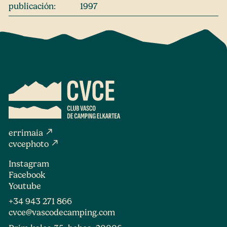
publicación:
1997
north_east
errimaia
north_east
cvcephoto
Instagram
Facebook
Youtube
+34 943 271 866
cvce@vascodecamping.com