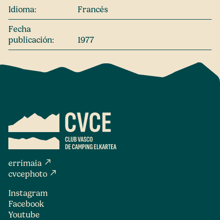
Idioma:
Francés
Fecha
publicación:
1977
north_east
errimaia
north_east
cvcephoto
Instagram
Facebook
Youtube