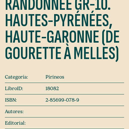
RANDONNÉE GR-10.
HAUTES-PYRÉNÉES,
HAUTE-GARONNE (DE
GOURETTE À MELLES)
Categoría:
Pirineos
LibroID:
18082
ISBN:
2-85699-078-9
Autores:
Editorial: