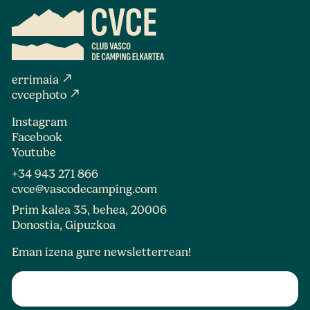
north_east
errimaia
north_east
cvcephoto
Instagram
Facebook
Youtube
+34 943 271 866
cvce@vascodecamping.com
Prim kalea 35, behea, 20006
Donostia, Gipuzkoa
Eman izena gure newsletterrean!