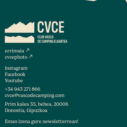
north_east
errimaia
north_east
cvcephoto
Instagram
Facebook
Youtube
+34 943 271 866
cvce@vascodecamping.com
Prim kalea 35, behea, 20006
Donostia, Gipuzkoa
Eman izena gure newsletterrean!