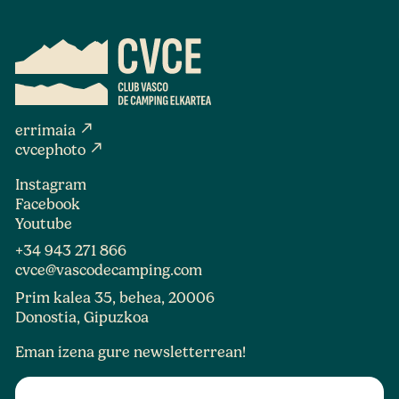
north_east
errimaia
north_east
cvcephoto
Instagram
Facebook
Youtube
+34 943 271 866
cvce@vascodecamping.com
Prim kalea 35, behea, 20006
Donostia, Gipuzkoa
Eman izena gure newsletterrean!