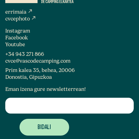
north_east
errimaia
north_east
cvcephoto
Instagram
Facebook
Youtube
+34 943 271 866
cvce@vascodecamping.com
Prim kalea 35, behea, 20006
Donostia, Gipuzkoa
Eman izena gure newsletterrean!